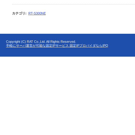
カテゴリ
:
RT-S300NE
Copyright (C) RAT Co.,Ltd. All Rights Reserved.
手軽にサーバ運営が可能な固定IPサービス 固定IPプロバイダならIPQ