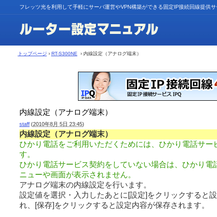
フレッツ光を利用して手軽にサーバ運営やVPN構築ができる固定IP接続回線提供
トップページ
›
RT-S300NE
› 内線設定（アナログ端末）
内線設定（アナログ端末）
staff
(
2010年8月 5日 23:45
)
内線設定（アナログ端末）
ひかり電話をご利用いただくためには、ひかり電話サー
す。
ひかり電話サービス契約をしていない場合は、ひかり電
ニューや画面が表示されません。
アナログ端末の内線設定を行います。
設定値を選択・入力したあとに[設定]をクリックすると
れ、[保存]をクリックすると設定内容が保存されます。