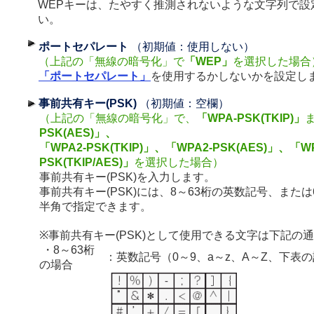
WEPキーは、たやすく推測されないような文字列で設
い。
ポートセパレート
（初期値：使用しない）
（上記の「無線の暗号化」で
「WEP」
を選択した場合
「ポートセパレート」
を使用するかしないかを設定し
事前共有キー(PSK)
（初期値：空欄）
（上記の「無線の暗号化」で、
「WPA-PSK(TKIP)」
PSK(AES)」、
「WPA2-PSK(TKIP)」、「WPA2-PSK(AES)」、「WP
PSK(TKIP/AES)」
を選択した場合）
事前共有キー(PSK)を入力します。
事前共有キー(PSK)には、8～63桁の英数記号、または
半角で指定できます。
※事前共有キー(PSK)として使用できる文字は下記の
・8～63桁
：英数記号（0～9、a～z、A～Z、下表
の場合