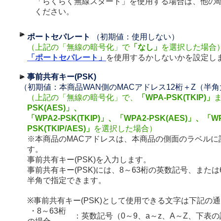
「らくらく無線スタート」を使用する場合は、他の
ください。
ポートセパレート
（初期値：使用しない）
（上記の「無線の暗号化」で
「なし」
を選択した場合
「ポートセパレート」
を使用するかしないかを設定し
事前共有キー(PSK)
（初期値：本商品WAN側のMACアドレス12桁＋Z（半
（上記の「無線の暗号化」で、
「WPA-PSK(TKIP)」
PSK(AES)」、
「WPA2-PSK(TKIP)」、「WPA2-PSK(AES)」、「WP
PSK(TKIP/AES)」
を選択した場合）
※本商品のMACアドレスは、本商品の側面のラベルに
す。
事前共有キー(PSK)を入力します。
事前共有キー(PSK)には、8～63桁の英数記号、または
半角で指定できます。
※事前共有キー(PSK)として使用できる文字は下記の
・8～63桁
：英数記号（0～9、a～z、A～Z、下表