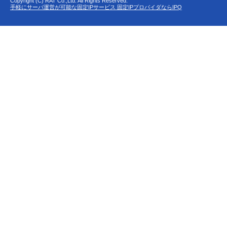
Copyright (C) RAT Co.,Ltd. All Rights Reserved.
手軽にサーバ運営が可能な固定IPサービス 固定IPプロバイダならIPQ