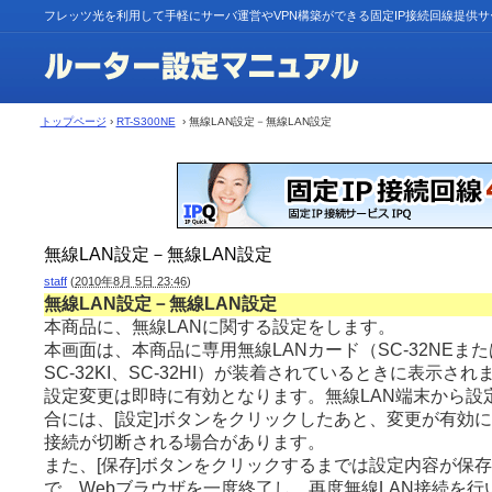
フレッツ光を利用して手軽にサーバ運営やVPN構築ができる固定IP接続回線提供
トップページ
›
RT-S300NE
› 無線LAN設定－無線LAN設定
無線LAN設定－無線LAN設定
staff
(
2010年8月 5日 23:46
)
無線LAN設定－無線LAN設定
本商品に、無線LANに関する設定をします。
本画面は、本商品に専用無線LANカード（SC-32NEまたは
SC-32KI、SC-32HI）が装着されているときに表示され
設定変更は即時に有効となります。無線LAN端末から設
合には、[設定]ボタンをクリックしたあと、変更が有効に
接続が切断される場合があります。
また、[保存]ボタンをクリックするまでは設定内容が保
で、Webブラウザを一度終了し、再度無線LAN接続を行い(