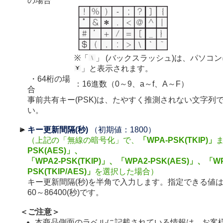
の場合
※「
」 (バックスラッシュ)は、パソコ
」と表示されます。
・64桁の場
：16進数（0～9、a～f、A～F）
合
事前共有キー(PSK)は、たやすく推測されない文字列
い。
キー更新間隔(秒)
（初期値：1800）
（上記の「無線の暗号化」で、
「WPA-PSK(TKIP)」
PSK(AES)」、
「WPA2-PSK(TKIP)」、「WPA2-PSK(AES)」、「WP
PSK(TKIP/AES)」
を選択した場合）
キー更新間隔(秒)を半角で入力します。指定できる値
60～86400(秒)です。
＜ご注意＞
本商品側面のラベルに記載されている情報は、お客