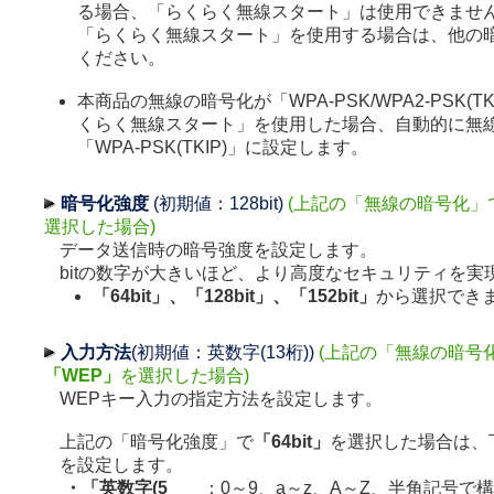
る場合、「らくらく無線スタート」は使用できませ
「らくらく無線スタート」を使用する場合は、他の
ください。
本商品の無線の暗号化が「WPA-PSK/WPA2-PSK(TK
くらく無線スタート」を使用した場合、自動的に無線
「WPA-PSK(TKIP)」に設定します。
暗号化強度
(初期値：128bit)
(上記の「無線の暗号化」
選択した場合)
データ送信時の暗号強度を設定します。
bitの数字が大きいほど、より高度なセキュリティを実
「64bit」、「128bit」、「152bit」
から選択でき
入力方法
(初期値：英数字(13桁))
(上記の「無線の暗号
「WEP」
を選択した場合)
WEPキー入力の指定方法を設定します。
上記の「暗号化強度」で
「64bit」
を選択した場合は、
を設定します。
・「英数字(5
：0～9、a～z、A～Z、半角記号で