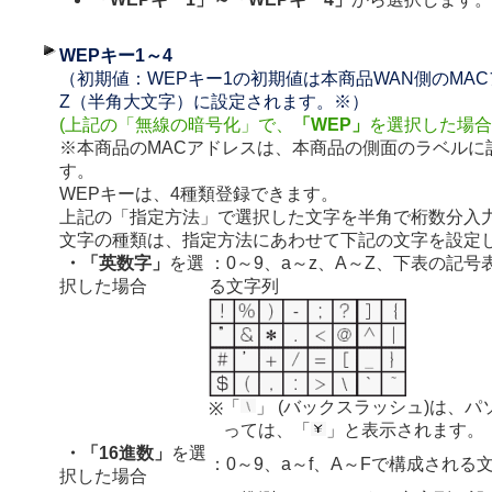
WEPキー1～4
（初期値：WEPキー1の初期値は本商品WAN側のMAC
Z（半角大文字）に設定されます。※）
(上記の「無線の暗号化」で、
「WEP」
を選択した場合
※本商品のMACアドレスは、本商品の側面のラベルに
す。
WEPキーは、4種類登録できます。
上記の「指定方法」で選択した文字を半角で桁数分入
文字の種類は、指定方法にあわせて下記の文字を設定
・「英数字」
を選
：0～9、a～z、A～Z、下表の記号
択した場合
る文字列
「
」 (バックスラッシュ)は、パ
※
っては、「
」と表示されます。
・「16進数」
を選
：0～9、a～f、A～Fで構成される
択した場合