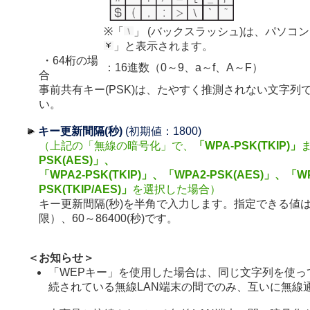
※「
」 (バックスラッシュ)は、パソコ
」と表示されます。
・64桁の場
：16進数（0～9、a～f、A～F）
合
事前共有キー(PSK)は、たやすく推測されない文字列
い。
キー更新間隔(秒)
(初期値：1800)
（上記の「無線の暗号化」で、
「WPA-PSK(TKIP)」
PSK(AES)」、
「WPA2-PSK(TKIP)」、「WPA2-PSK(AES)」、「WP
PSK(TKIP/AES)」
を選択した場合）
キー更新間隔(秒)を半角で入力します。指定できる値は
限）、60～86400(秒)です。
＜お知らせ＞
「WEPキー」を使用した場合は、同じ文字列を使っ
続されている無線LAN端末の間でのみ、互いに無線