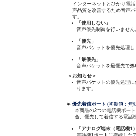
インターネットとひかり電話
声品質を改善するため音声パ
す。
「使用しない」
音声優先制御を行いません
「優先」
音声パケットを優先処理し
「最優先」
音声パケットを最優先で処
＜お知らせ＞
音声パケットの優先処理に
ります。
優先着信ポート
(初期値：無
本商品の2つの電話機ポー
合、優先して着信する電話
「アナログ端末（電話機1
電話機1ポートに接続した