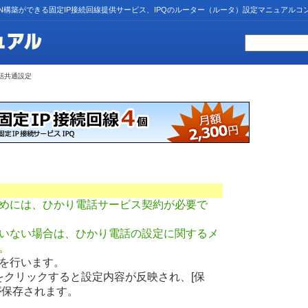
N構築ができる固定IP接続回線提供サービス、IPQのルーター（ルータ）設定マニュアルコ
話共通設定
めには、ひかり電話サービス契約が必要で
いない場合は、ひかり電話の設定に関するメ
。
を行います。
をクリックすると設定内容が反映され、[保
が保存されます。