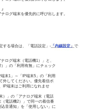
）」
アナログ端末を優先的に呼び出します。
定する場合は、「電話設定」-
「内線設定」
で
アナログ端末（電話機1）」と、
2）」の「利用有無」にチェック
P端末1」～「IP端末5」の「利用
て外してください。優先着信ポ
、IP端末はご利用になれませ
末）」の「アナログ端末（電話
末（電話機2）」で同一の着信番
割込音通知」を「使用しない」に