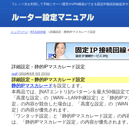
フレッツ光を利用して手軽にサーバ運営やVPN構築ができる固定IP接続回線提供
トップページ
›
RT-S300NE
› 詳細設定－静的IPマスカレード設定
詳細設定－静的IPマスカレード設定
staff
(
2010年8月 5日 23:51
)
詳細設定－静的IPマスカレード設定
静的IPマスカレード
を設定します。
本商品では、[NATエントリ]のパターンを最大50個設定
「高度な設定」の［WAN→LAN中継設定］と「静的IP
定」の内容が競合した場合は、「高度な設定」の［WAN
定］の内容が優先されます。
「ワンタッチ設定」と「静的IPマスカレード設定」の内
は、「静的IPマスカレード設定」の内容が優先されます