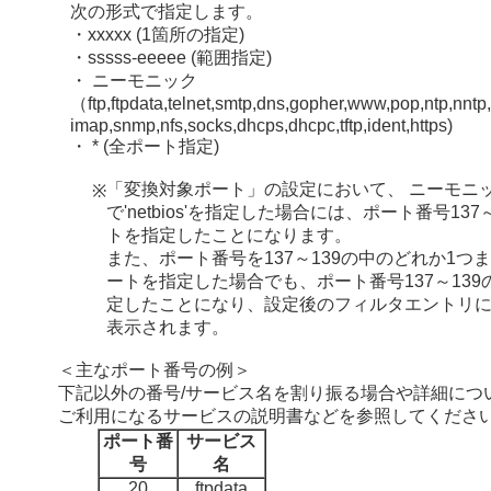
次の形式で指定します。
・xxxxx (1箇所の指定)
・sssss-eeeee (範囲指定)
・ ニーモニック
（ftp,ftpdata,telnet,smtp,dns,gopher,www,pop,ntp,nntp,
imap,snmp,nfs,socks,dhcps,dhcpc,tftp,ident,https)
・ * (全ポート指定)
「変換対象ポート」の設定において、 ニーモニ
※
で'netbios'を指定した場合には、ポート番号137
トを指定したことになります。
また、ポート番号を137～139の中のどれか1つ
ートを指定した場合でも、ポート番号137～139
定したことになり、設定後のフィルタエントリには'ne
表示されます。
＜主なポート番号の例＞
下記以外の番号/サービス名を割り振る場合や詳細につ
ご利用になるサービスの説明書などを参照してくださ
ポート番
サービス
号
名
20
ftpdata