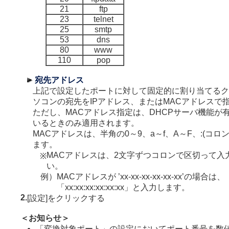
21
ftp
23
telnet
25
smtp
53
dns
80
www
110
pop
宛先アドレス
上記で設定したポートに対して固定的に割り当てるク
ソコンの宛先をIPアドレス、またはMACアドレスで
ただし、MACアドレス指定は、DHCPサーバ機能が
いるときのみ適用されます。
MACアドレスは、半角の0～9、a～f、A～F、:(コロ
ます。
MACアドレスは、2文字ずつコロンで区切って入
※
い。
例）
MACアドレスが ’xx-xx-xx-xx-xx-xx’の場合は、
「xx:xx:xx:xx:xx:xx」と入力します。
2.
[設定]をクリックする
＜お知らせ＞
「変換対象ポート」の設定においてポート番号を数