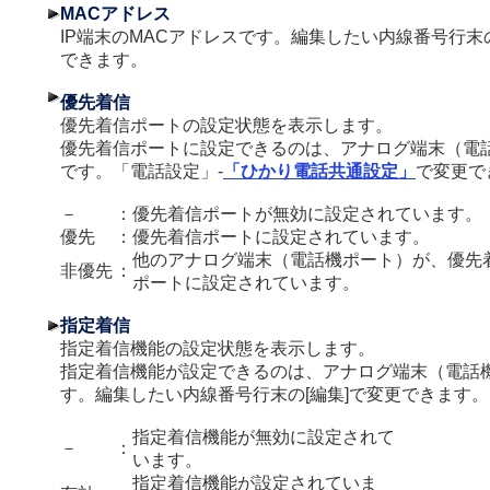
MACアドレス
IP端末のMACアドレスです。編集したい内線番号行
できます。
優先着信
優先着信ポートの設定状態を表示します。
優先着信ポートに設定できるのは、アナログ端末（電
です。「電話設定」-
「ひかり電話共通設定」
で変更で
－
：
優先着信ポートが無効に設定されています。
優先
：
優先着信ポートに設定されています。
他のアナログ端末（電話機ポート）が、優先
非優先
：
ポートに設定されています。
指定着信
指定着信機能の設定状態を表示します。
指定着信機能が設定できるのは、アナログ端末（電話
す。編集したい内線番号行末の[編集]で変更できます。
指定着信機能が無効に設定されて
－
：
います。
指定着信機能が設定されていま