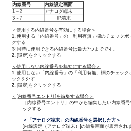
内線番号
内線設定画面
1～2
アナログ端末
3～7
IP端末
＜使用する内線番号を有効にする場合＞
1.
使用する「内線番号」の「利用有無」欄のチェックボ
クする
※ 同時に使用できる内線番号は最大7つまでです。
2.
[設定]をクリックする
＜使用しない内線番号を無効にする場合＞
1.
使用しない「内線番号」の「利用有無」欄のチェック
ックを外す
2.
[設定]をクリックする
＜[内線番号エントリ]を編集する場合＞
［内線番号エントリ］の中から編集したい内線番号行
ックする
＜「アナログ端末」の内線番号を選択した方＞
[内線設定（アナログ端末）]の編集画面が表示され