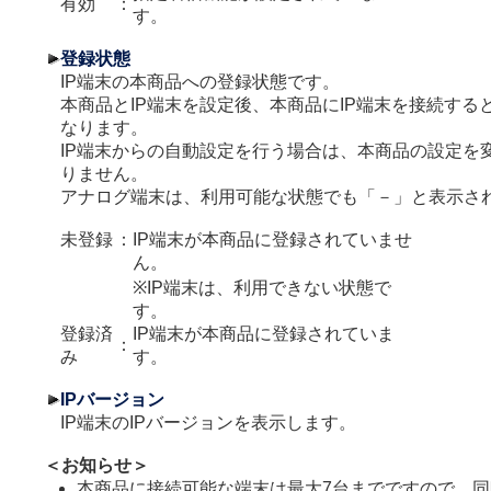
有効
：
す。
登録状態
IP端末の本商品への登録状態です。
本商品とIP端末を設定後、本商品にIP端末を接続する
なります。
IP端末からの自動設定を行う場合は、本商品の設定を
りません。
アナログ端末は、利用可能な状態でも「－」と表示さ
未登録
：
IP端末が本商品に登録されていませ
ん。
※IP端末は、利用できない状態で
す。
登録済
IP端末が本商品に登録されていま
：
み
す。
IPバージョン
IP端末のIPバージョンを表示します。
＜お知らせ＞
本商品に接続可能な端末は最大7台までですので、