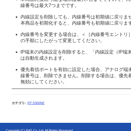
線番号は最大7つまでです。
内線設定を削除しても、内線番号は初期値に戻りま
本商品を初期化すると、内線番号も初期値に戻りま
内線番号を変更する場合は、＜［内線番号エントリ
の手順にしたがって変更してください。
IP端末の内線設定を削除すると、「内線設定（IP端
は自動生成されます。
優先着信ポートを有効に設定した場合、アナログ端末
線番号は、削除できません。削除する場合は、優先
無効にしてください。
カテゴリ
:
RT-S300NE
Copyright (C) RAT Co.,Ltd. All Rights Reserved.