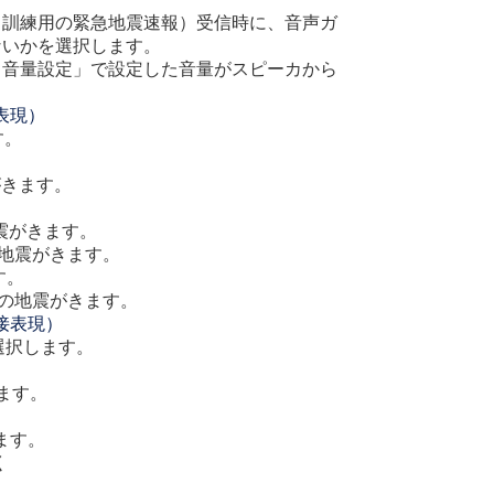
る訓練用の緊急地震速報）受信時に、音声ガ
ないかを選択します。
カ音量設定」で設定した音量がスピーカから
表現）
す。
がきます。
震がきます。
地震がきます。
す。
の地震がきます。
接表現）
選択します。
きます。
ます。
く