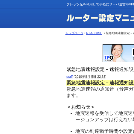
フレッツ光を利用して手軽にサーバ運営やVP
トップページ
›
RT-A300SE
› 緊急地震速報設定－
緊急地震速報設定－速報通知設
staff
(
2010年8月 5日 22:33
)
緊急地震速報設定－速報通知設
緊急地震速報の通知音（音声ガ
ます。
＜お知らせ＞
地震速報を受信して地震速
ージョンアップは行えない
地震の到達猶予時間や設定