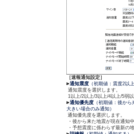
［速報通知設定］
通知震度
（初期値：震度2以
通知震度を選択します。
1以上/2以上/3以上/4以上/
通知優先度
（初期値：後から
大きい場合のみ通知）
通知優先度を選択します。
・後から来た地震が現在通知
・予想震度に係わらず最新の
訓練報
（初期値：通知する）