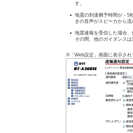
す。
地震の到達猶予時間が－5
きの音声がスピーカから流
地震速報を受信した場合、
その間、他のガイダンスは
※「Web設定」画面に表示さ