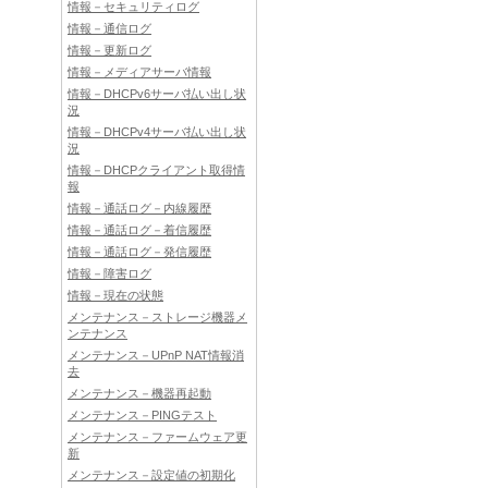
情報－セキュリティログ
情報－通信ログ
情報－更新ログ
情報－メディアサーバ情報
情報－DHCPv6サーバ払い出し状
況
情報－DHCPv4サーバ払い出し状
況
情報－DHCPクライアント取得情
報
情報－通話ログ－内線履歴
情報－通話ログ－着信履歴
情報－通話ログ－発信履歴
情報－障害ログ
情報－現在の状態
メンテナンス－ストレージ機器メ
ンテナンス
メンテナンス－UPnP NAT情報消
去
メンテナンス－機器再起動
メンテナンス－PINGテスト
メンテナンス－ファームウェア更
新
メンテナンス－設定値の初期化