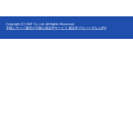
Copyright (C) RAT Co.,Ltd. All Rights Reserved.
手軽にサーバ運営が可能な固定IPサービス 固定IPプロバイダならIPQ