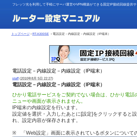
フレッツ光を利用して手軽にサーバ運営やVPN構築ができる固定IP接続回線提供
トップページ
›
RT-A300SE
› 電話設定－内線設定－内線設定（IP端末）
電話設定－内線設定－内線設定（IP端末）
staff
(
2010年8月 5日 22:27
)
電話設定－内線設定－内線設定（IP端末）
ひかり電話サービスをご契約でない場合は、ひかり電話
ニューや画面が表示されません。
IP端末の内線設定を行います。
設定値を選択・入力したあとに[設定]をクリックすると
れ、設定内容が保存されます。
※ 「Web設定」画面に表示されているボタンについて