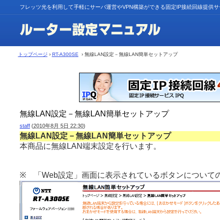
フレッツ光を利用して手軽にサーバ運営やVPN構築ができる固定IP接続回線提供
トップページ
›
RT-A300SE
› 無線LAN設定－無線LAN簡単セットアップ
無線LAN設定－無線LAN簡単セットアップ
staff
(
2010年8月 5日 22:30
)
無線LAN設定－無線LAN簡単セットアップ
本商品に無線LAN端末設定を行います。
※ 「Web設定」画面に表示されているボタンについて