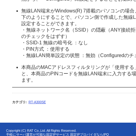
無線LAN端末がWindows(R) 7搭載のパソコンの
下のようにすることで、パソコン側で作成した無線L
設定することができます。
・無線ネットワーク名（SSID）の隠蔽（ANY接続
のチェックをはずす）
・SSID-1 無線の暗号化 ：なし
・PIN方式 ：使用する
・無線LAN簡単設定の状態 ：無効（Configured
本商品のMACアドレスフィルタリングが「使用する
と、本商品のPINコードを無線LAN端末に入力する
ます。
カテゴリ
:
RT-A300SE
Copyright (C) RAT Co.,Ltd. All Rights Reserved.
手軽にサーバ運営が可能な固定IPサービス 固定IPプロバイダならIPQ