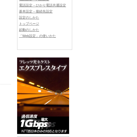
電話設定－ひかり電話共通設定
基本設定－接続先設定
設定のしかた
トップページ
起動のしかた
「Web設定」の使いかた