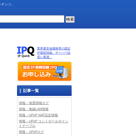
ンテンツ。
業界最安値価格帯の固定
IP接続回線。サーバー設
置に最適。
記事一覧
情報－地震情報ログ
情報－無線LAN情報
情報－UPnP NAT設定情報
情報－UPnP コントロールポイン
トテーブル
情報－UPnPログ