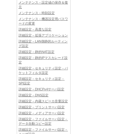
メンテナンス－設定値の保存＆復
元
メンテナンス－時刻設定
メンテナンス－機器設定用パスワ
ードの変更
詳細設定－高度な設定
詳細設定－拡張アプリケーション
詳細設定－LAN側静的ルーティン
グ設定
詳細設定－静的NAT設定
詳細設定－静的IPマスカレード設
定
詳細設定－セキュリティ設定－パ
ケットフィルタ設定
詳細設定－セキュリティ設定－
SPI設定
詳細設定－DHCPv4サーバ設定
詳細設定－DNS設定
詳細設定－内蔵スピーカ音量設定
詳細設定－プリントサーバ設定
詳細設定－メディアサーバ設定
詳細設定－ファイルサーバ設定－
データ自動コピー設定
詳細設定－ファイルサーバ設定－