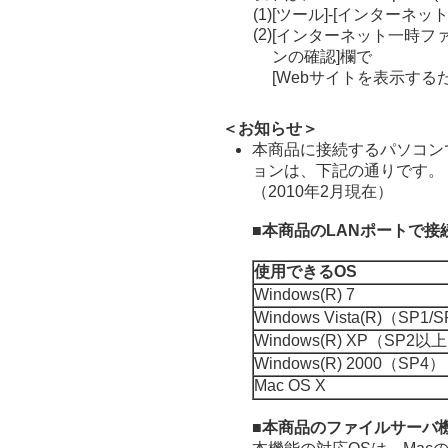
(1)
[ツール]-[インターネット
(2)
[インターネット一時ファ
ンの確認]欄で
[Webサイトを表示する
＜お知らせ＞
本商品に接続するパソコン
ョンは、下記の通りです。
（2010年2月現在）
■本商品のLANポートで接
使用できるOS
Windows(R) 7
Windows Vista(R)（SP
Windows(R) XP（SP2以
Windows(R) 2000（SP4）
Mac OS X
■本商品のファイルサーバ