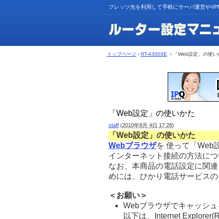
フレッツ光を利用して手軽にサーバ運営やVP
トップページ
›
RT-A300SE
› 「Web設定」の使い
「Web設定」の使いかた
staff
(
2010年8月 4日 17:28
)
「Web設定」の使いかた
Webブラウザ
を 使って「We
インターネット接続の方法につ
なお、本商品の電話設定に関連
めには、ひかり電話サービスの
＜お願い＞
Webブラウザでキャッシ
以下は、Internet Explor