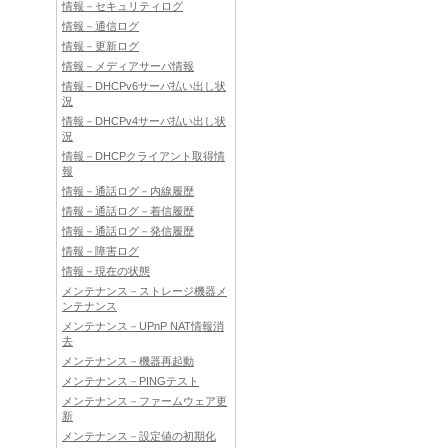
情報－セキュリティログ
情報－通信ログ
情報－更新ログ
情報－メディアサーバ情報
情報－DHCPv6サーバ払い出し状
況
情報－DHCPv4サーバ払い出し状
況
情報－DHCPクライアント取得情
報
情報－通話ログ－内線履歴
情報－通話ログ－着信履歴
情報－通話ログ－発信履歴
情報－障害ログ
情報－現在の状態
メンテナンス－ストレージ機器メ
ンテナンス
メンテナンス－UPnP NAT情報消
去
メンテナンス－機器再起動
メンテナンス－PINGテスト
メンテナンス－ファームウェア更
新
メンテナンス－設定値の初期化