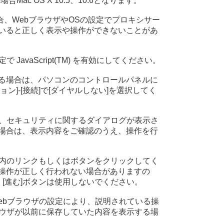
Mac OS X 10.5、10.6となります。
用の場合、WebブラウザやOSの設定でプロキシサー
いると正しく表示や操作ができないことがあ
 JavaScript(TM) を有効にしてください。
る場合は、パソコンのコントロールパネルに
ン]-[接続]で[ダイヤルしない]を選択してく
り、セキュリティに関するダイアログが表示さ
場合は、表示内容をご確認のうえ、操作を行
面内のリンクもしくはボタンをクリックしてく
操作が正しく行われない場合がありますの
]、[進む]ボタンは使用しないでください。
Webブラウザの設定により、説明されている操
ラウザが以前に保存していた内容を表示する場