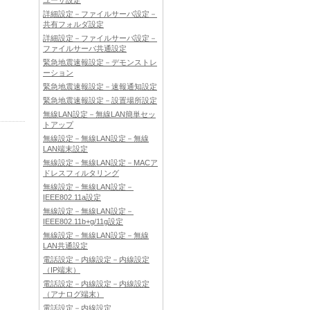
ユーザ設定
詳細設定－ファイルサーバ設定－
共有フォルダ設定
詳細設定－ファイルサーバ設定－
ファイルサーバ共通設定
緊急地震速報設定－デモンストレ
ーション
緊急地震速報設定－速報通知設定
緊急地震速報設定－設置場所設定
無線LAN設定－無線LAN簡単セッ
トアップ
無線設定－無線LAN設定－無線
LAN端末設定
無線設定－無線LAN設定－MACア
ドレスフィルタリング
無線設定－無線LAN設定－
IEEE802.11a設定
無線設定－無線LAN設定－
IEEE802.11b+g/11g設定
無線設定－無線LAN設定－無線
LAN共通設定
電話設定－内線設定－内線設定
（IP端末）
電話設定－内線設定－内線設定
（アナログ端末）
電話設定－内線設定