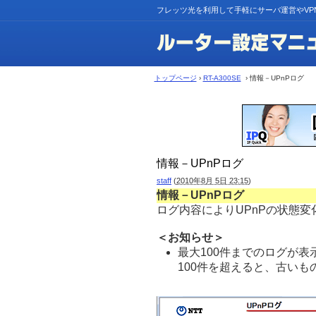
フレッツ光を利用して手軽にサーバ運営やVP
トップページ
›
RT-A300SE
› 情報－UPnPログ
情報－UPnPログ
staff
(
2010年8月 5日 23:15
)
情報－UPnPログ
ログ内容によりUPnPの状態
＜お知らせ＞
最大100件までのログが表
100件を超えると、古い