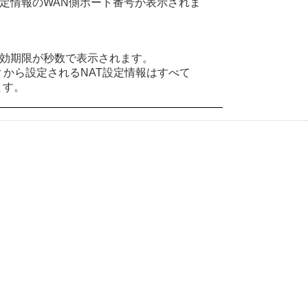
T設定情報のWAN側ポート番号が表示されま
の有効期限が秒数で表示されます。
ssenger から設定されるNAT設定情報はすべて
ます。