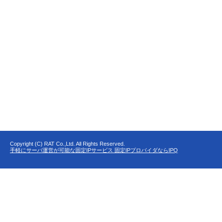
Copyright (C) RAT Co.,Ltd. All Rights Reserved.
手軽にサーバ運営が可能な固定IPサービス 固定IPプロバイダならIPQ