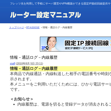
フレッツ光を利用して手軽にサーバ運営やVPN構築ができる固定IP接続回線提供
トップページ
›
RT-A300SE
› 情報－通話ログ－内線履歴
情報－通話ログ－内線履歴
staff
(
2010年8月 5日 23:11
)
情報－通話ログ－内線履歴
本商品で内線通話・内線転送した相手の電話番号や時刻
示されます。
本メニューをご利用いただくためには、ひかり電話サー
です。
＜お知らせ＞
内線履歴は、電源を切ると登録データが消去されるこ