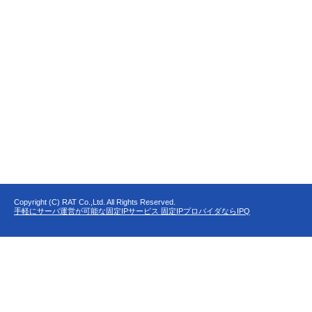
Copyright (C) RAT Co.,Ltd. All Rights Reserved.
手軽にサーバ運営が可能な固定IPサービス 固定IPプロバイダならIPQ