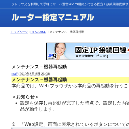
フレッツ光を利用して手軽にサーバ運営やVPN構築ができる固定IP接続回線提供
トップページ
›
RT-A300SE
› メンテナンス－機器再起動
メンテナンス－機器再起動
staff
(
2010年8月 5日 23:08
)
メンテナンス－機器再起動
本商品では、Web ブラウザから本商品の再起動を行う
＜お知らせ＞
設定を保存し再起動が完了した時点で、設定した内
品が動作します。
※ 「Web設定」画面に表示されているボタンについて