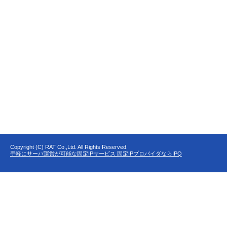
Copyright (C) RAT Co.,Ltd. All Rights Reserved.
手軽にサーバ運営が可能な固定IPサービス 固定IPプロバイダならIPQ