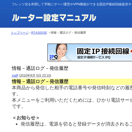
フレッツ光を利用して手軽にサーバ運営やVPN構築ができる固定IP接続回線提供
トップページ
›
RT-A300SE
› 情報－通話ログ－発信履歴
情報－通話ログ－発信履歴
staff
(
2010年8月 5日 23:10
)
情報－通話ログ－発信履歴
本商品から発信した相手の電話番号や発信時刻などの履
す。
本メニューをご利用いただくためには、ひかり電話サー
です。
＜お知らせ＞
発信履歴は、電源を切ると登録データが消去されるこ