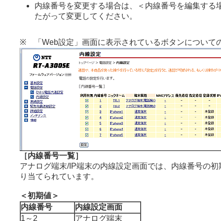
内線番号を変更する場合は、＜内線番号を編集する
たがって変更してください。
※ 「Web設定」画面に表示されているボタンについて
［内線番号一覧］
アナログ端末/IP端末の内線設定画面では、内線番号の
り当てられています。
＜初期値＞
内線番号
内線設定画面
1～2
アナログ端末