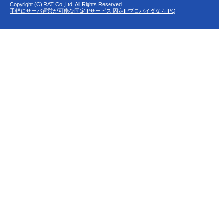
Copyright (C) RAT Co.,Ltd. All Rights Reserved.
手軽にサーバ運営が可能な固定IPサービス 固定IPプロバイダならIPQ