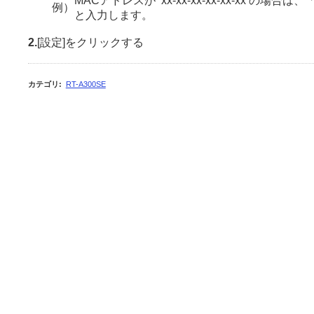
MACアドレスが ’xx-xx-xx-xx-xx-xx’の場合は、「xx:
例）
と入力します。
2.
[設定]をクリックする
カテゴリ
:
RT-A300SE