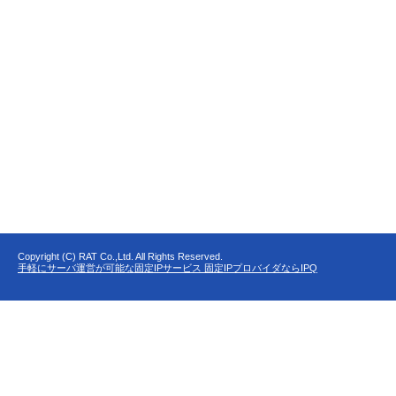
Copyright (C) RAT Co.,Ltd. All Rights Reserved.
手軽にサーバ運営が可能な固定IPサービス 固定IPプロバイダならIPQ