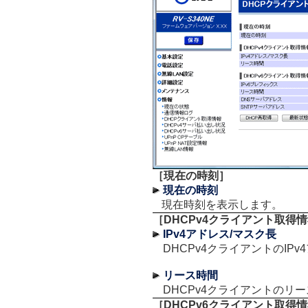
［現在の時刻］
現在の時刻
現在時刻を表示します。
［DHCPv4クライアント取得
IPv4アドレス/マスク長
DHCPv4クライアントのIP
リース時間
DHCPv4クライアントのリ
［DHCPv6クライアント取得