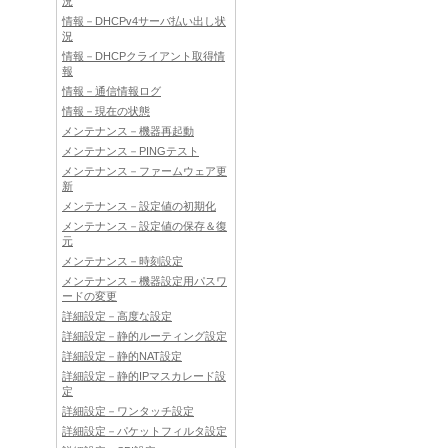
況
情報－DHCPv4サーバ払い出し状
況
情報－DHCPクライアント取得情
報
情報－通信情報ログ
情報－現在の状態
メンテナンス－機器再起動
メンテナンス－PINGテスト
メンテナンス－ファームウェア更
新
メンテナンス－設定値の初期化
メンテナンス－設定値の保存＆復
元
メンテナンス－時刻設定
メンテナンス－機器設定用パスワ
ードの変更
詳細設定－高度な設定
詳細設定－静的ルーティング設定
詳細設定－静的NAT設定
詳細設定－静的IPマスカレード設
定
詳細設定－ワンタッチ設定
詳細設定－パケットフィルタ設定