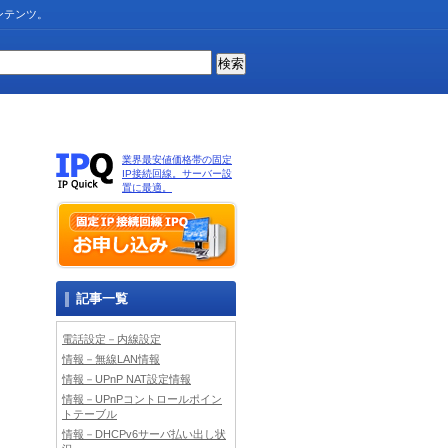
ンテンツ。
業界最安値価格帯の固定
IP接続回線。サーバー設
置に最適。
記事一覧
電話設定－内線設定
情報－無線LAN情報
情報－UPnP NAT設定情報
情報－UPnPコントロールポイン
トテーブル
情報－DHCPv6サーバ払い出し状