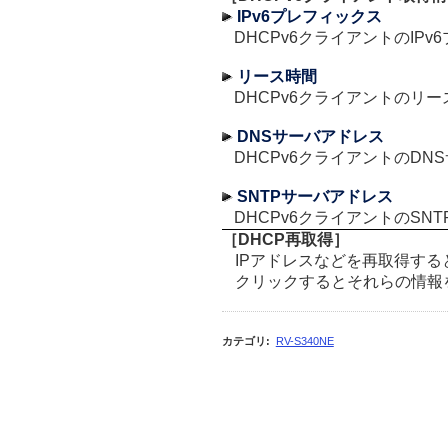
IPv6プレフィックス
DHCPv6クライアントのIP
リース時間
DHCPv6クライアントのリ
DNSサーバアドレス
DHCPv6クライアントのD
SNTPサーバアドレス
DHCPv6クライアントのS
［DHCP再取得］
IPアドレスなどを再取得す
クリックするとそれらの情報
カテゴリ
:
RV-S340NE