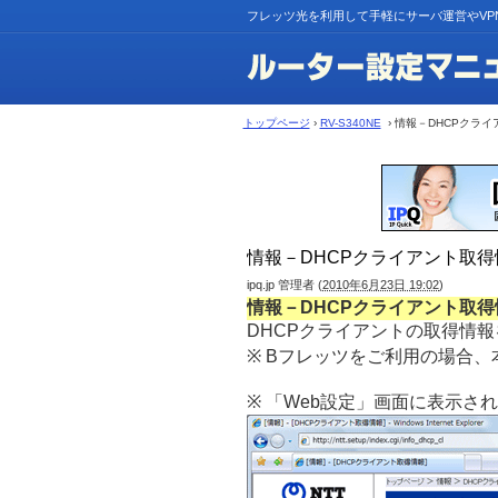
フレッツ光を利用して手軽にサーバ運営やVP
トップページ
›
RV-S340NE
› 情報－DHCPクラ
情報－DHCPクライアント取得
ipq.jp 管理者
(
2010年6月23日 19:02
)
情報－DHCPクライアント取得
DHCPクライアントの取得情
※ Bフレッツをご利用の場合
※ 「Web設定」画面に表示さ