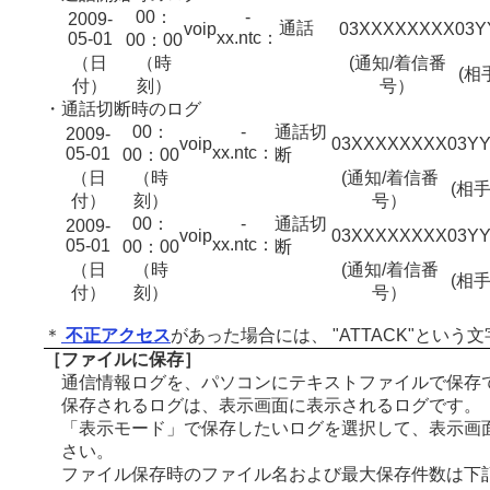
00：
-
2009-
通話
voip
03XXXXXXXX
03Y
xx.ntc：
05-01
00：00
（日
（時
(通知/着信番
(相
付）
刻）
号）
・
通話切断時のログ
00：
-
通話切
2009-
voip
03XXXXXXXX
03Y
xx.ntc：
05-01
00：00
断
（日
（時
(通知/着信番
(相
付）
刻）
号）
00：
-
通話切
2009-
voip
03XXXXXXXX
03Y
xx.ntc：
05-01
00：00
断
（日
（時
(通知/着信番
(相
付）
刻）
号）
＊
不正アクセス
があった場合には、 "ATTACK"という
［ファイルに保存］
通信情報ログを、パソコンにテキストファイルで保存
保存されるログは、表示画面に表示されるログです。
「表示モード」で保存したいログを選択して、表示画
さい。
ファイル保存時のファイル名および最大保存件数は下