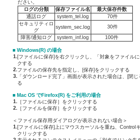
ださい。
ログの分類
保存ファイル名
最大保存件数
通話ログ
system_tel.log
70件
セキュリティロ
30件
system_sec.log
グ
障害/通知ログ
system_inf.log
100件
■ Windows(R) の場合
1.
[ファイルに保存]を右クリックし、「対象をファイル
クする
2.
ファイルの保存先を指定し、[保存]をクリックする
3.
「ダウンロード完了」画面が表示された場合は、[閉じ
る
■ Mac OS でFirefox(R) をご利用の場合
1.
［ファイルに保存］をクリックする
2.
［ファイルを保存］をクリックする
＜ファイル保存用ダイアログが表示されない場合＞
1.
[ファイルに保存]上にマウスカーソルを重ね、Contro
クリックする
2.