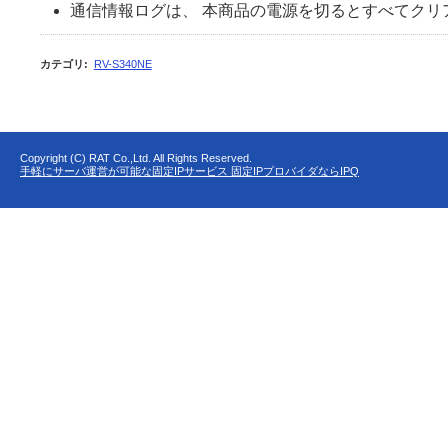
通信情報ログは、 本商品の電源を切るとすべてクリ
カテゴリ
:
RV-S340NE
Copyright (C) RAT Co.,Ltd. All Rights Reserved.
手軽にサーバ運営が可能な固定IPサービス 固定IPプロバイダならIPQ