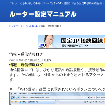
フレッツ光を利用して手軽にサーバ運営やVPN構築ができる固定IP接続回線提供
トップページ
›
RV-S340NE
› 情報－通信情報ログ
情報－通信情報ログ
ipq.jp 管理者
(
2010年6月23日 19:02
)
情報－通信情報ログ
通信情報ログには、ひかり電話の通話履歴や、接続動作
ます。 その他にも、外部からの不正と思われるアクセス
す。
※ 「Web設定」画面に表示されているボタンについて