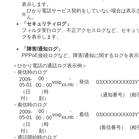
表示します。
ひかり電話サービス契約をしていない場合は表示
※
ん。
「セキュリティログ」
フィルタ実行ログ、不正アクセスログなど、セキュ
グを表示します。
「障害/通知ログ」
PPPoE接続ログなど、障害/通知に関するログを表
＜ひかり電話の通話ログ表示例＞
・
発信時のログ
00：
-
2009-
発信
voip
03XXXXXXXX
03Y
xx.ntc：
05-01
00：00
（日
（時
（通知番号）
(相
付）
刻）
・
着信時のログ
00：
-
2009-
着信
voip
03XXXXXXXX
03Y
xx.ntc：
05-01
00：00
（日
（時
(着信番号）
(相
付）
刻）
・
通話開始時のログ