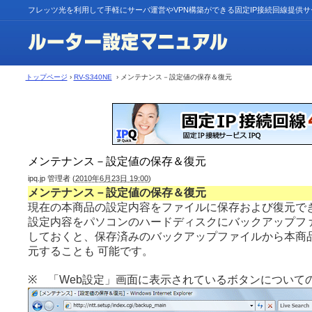
フレッツ光を利用して手軽にサーバ運営やVPN構築ができる固定IP接続回線提供
トップページ
›
RV-S340NE
› メンテナンス－設定値の保存＆復元
メンテナンス－設定値の保存＆復元
ipq.jp 管理者
(
2010年6月23日 19:00
)
メンテナンス－設定値の保存＆復元
現在の本商品の設定内容をファイルに保存および復元で
設定内容をパソコンのハードディスクにバックアップフ
しておくと、保存済みのバックアップファイルから本商
元することも 可能です。
※ 「Web設定」画面に表示されているボタンについて