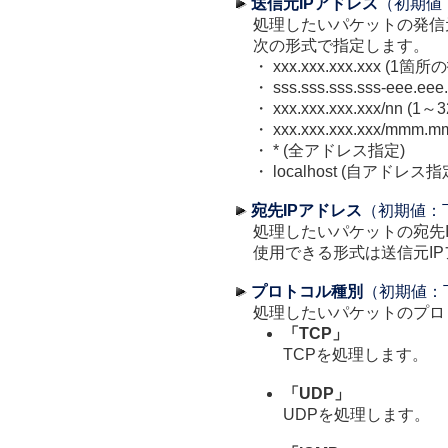
送信元IPアドレス
（初期値
処理したいパケットの発信
次の形式で指定します。
・ xxx.xxx.xxx.xxx (1箇
・ sss.sss.sss.sss-eee.e
・ xxx.xxx.xxx.xxx/
・ xxx.xxx.xxx.xxx/m
・ * (全アドレス指定)
・ localhost (自アドレス指
宛先IPアドレス
（初期値：
処理したいパケットの宛先
使用できる形式は送信元I
プロトコル種別
（初期値：
処理したいパケットのプロ
「TCP」
TCPを処理します。
「UDP」
UDPを処理します。