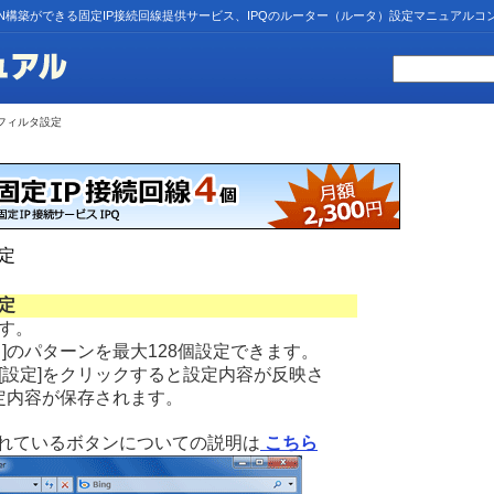
N構築ができる固定IP接続回線提供サービス、IPQのルーター（ルータ）設定マニュアルコ
フィルタ設定
定
定
す。
]のパターンを最大128個設定できます。
[設定]をクリックすると設定内容が反映さ
設定内容が保存されます。
されているボタンについての説明は
こちら