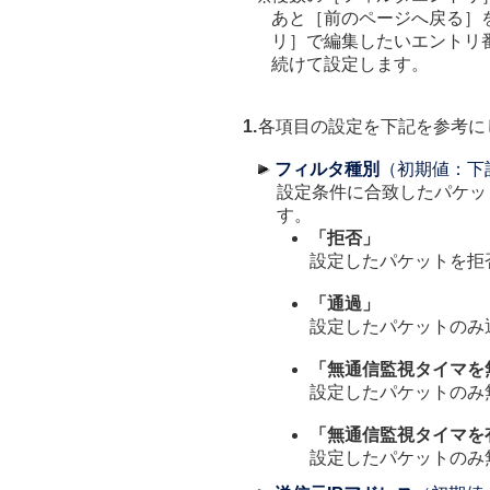
あと［前のページへ戻る］
リ］で編集したいエントリ
続けて設定します。
1.
各項目の設定を下記を参考に
フィルタ種別
（初期値：下
設定条件に合致したパケッ
す。
「拒否」
設定したパケットを拒
「通過」
設定したパケットのみ
「無通信監視タイマを
設定したパケットのみ
「無通信監視タイマを
設定したパケットのみ