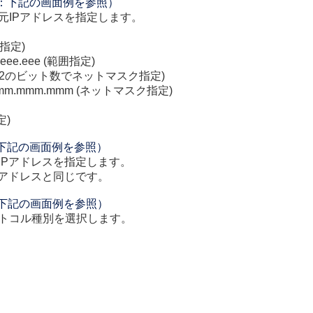
：下記の画面例を参照）
元IPアドレスを指定します。
所の指定)
ee.eee.eee (範囲指定)
nn (1～32のビット数でネットマスク指定)
mm.mmm.mmm.mmm (ネットマスク指定)
定)
下記の画面例を参照）
IPアドレスを指定します。
Pアドレスと同じです。
下記の画面例を参照）
トコル種別を選択します。