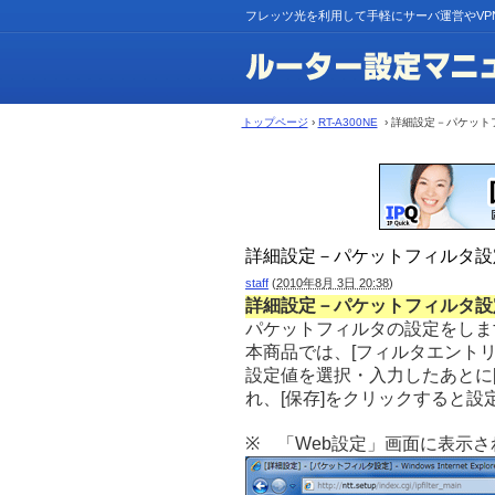
フレッツ光を利用して手軽にサーバ運営やVP
トップページ
›
RT-A300NE
› 詳細設定－パケット
詳細設定－パケットフィルタ設
staff
(
2010年8月 3日 20:38
)
詳細設定－パケットフィルタ設
パケットフィルタの設定をしま
本商品では、[フィルタエントリ
設定値を選択・入力したあとに
れ、[保存]をクリックすると
※ 「Web設定」画面に表示