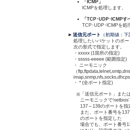
「ICMP」
ICMPを処理します。
「TCP･UDP･ICMP
TCP･UDP･ICMPを
送信元ポート
（初期値：下
処理したいパケットのポー
次の形式で指定します。
・xxxxx (1箇所の指定)
・sssss-eeeee (範囲指定)
・ ニーモニック
（ftp,ftpdata,telnet,smtp,dn
imap,snmp,nfs,socks,dhcps,d
・ * (全ポート指定)
「送信元ポート」また
※
ニーモニックで'netbi
137～139のポートを
また、ポート番号を137
のポートを指定した
場合でも、ポート番号1