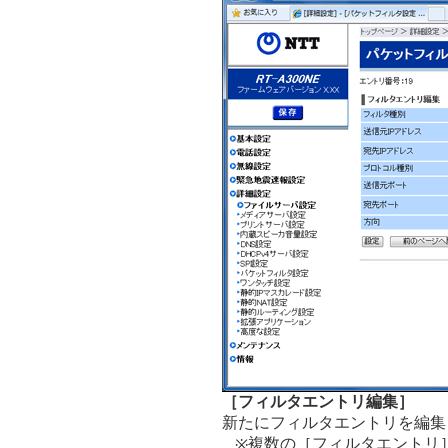
［フィルタエントリ編集］
新たにフィルタエントリを編集
複数の［フィルタエントリ
※