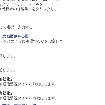
をクリックし、［フィルタエント
番号行末の［編集］をクリックし、
して選択・入力する
記の画面例を参照）
トをどのように処理するかを指定しま
否します。
通します。
無効化」
無通信監視タイマを無効にします。
有効化」
無通信監視タイマを有効にします。