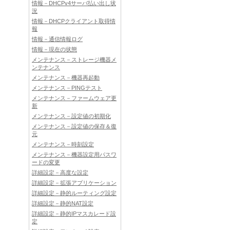
情報－DHCPv4サーバ払い出し状
況
情報－DHCPクライアント取得情
報
情報－通信情報ログ
情報－現在の状態
メンテナンス－ストレージ機器メ
ンテナンス
メンテナンス－機器再起動
メンテナンス－PINGテスト
メンテナンス－ファームウェア更
新
メンテナンス－設定値の初期化
メンテナンス－設定値の保存＆復
元
メンテナンス－時刻設定
メンテナンス－機器設定用パスワ
ードの変更
詳細設定－高度な設定
詳細設定－拡張アプリケーション
詳細設定－静的ルーティング設定
詳細設定－静的NAT設定
詳細設定－静的IPマスカレード設
定