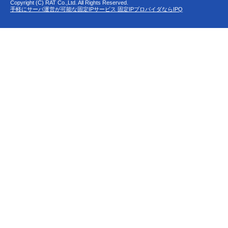
Copyright (C) RAT Co.,Ltd. All Rights Reserved.
手軽にサーバ運営が可能な固定IPサービス 固定IPプロバイダならIPQ