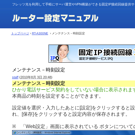
フレッツ光を利用して手軽にサーバ運営やVPN構築ができる固定IP接続回線提供
トップページ
›
RT-A300NE
› メンテナンス－時刻設定
メンテナンス－時刻設定
staff
(
2010年8月 3日 20:48
)
メンテナンス－時刻設定
ひかり電話サービス契約をしていない場合に表示されま
本商品の時刻を設定することができます。
設定値を選択・入力したあとに[設定]をクリックすると
れ、[保存]をクリックすると設定内容が保存されます。
※ 「Web設定」画面に表示されている ボタンについて