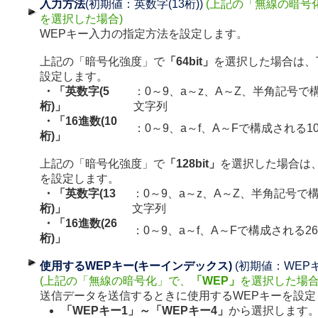
入力方法
(初期値：英数字(13桁))
(上記の「無線の暗号
を選択した場合)
WEPキー入力の指定方法を設定します。
上記の「暗号化強度」で
「64bit」
を選択した場合は、
設定します。
・「英数字(5
：0～9、a～z、A～Z、半角記号で
桁)」
文字列
・「16進数(10
：0～9、a～f、A～Fで構成される
桁)」
上記の「暗号化強度」で
「128bit」
を選択した場合は
を設定します。
・「英数字(13
：0～9、a～z、A～Z、半角記号で
桁)」
文字列
・「16進数(26
：0～9、a～f、A～Fで構成される2
桁)」
使用するWEPキー(キーインデックス)
(初期値：WEPキ
(上記の「無線の暗号化」で、
「WEP」
を選択した場合
送信データを送信するときに使用するWEPキーを設定
「WEPキー1」～「WEPキー4」
から選択します