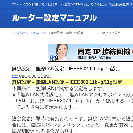
フレッツ光を利用して手軽にサーバ運営やVPN構築ができる固定IP接続回線提供
トップページ
›
RT-A300NE
› 無線設定－無線LAN設定－IEEE802.11b+g/11g設定
無線設定－無線LAN設定－IEEE802.11b+g/11g設定
staff
(
2010年8月 3日 20:25
)
無線設定－無線LAN設定－IEEE802.11b+g/11g設定
本商品に、無線LANに関する設定をします。
「無線LAN共通設定」-［無線LANアクセスポイント
※
LAN」および「IEEE802.11b+g/11g」が「使用す
ている場合に表示されます。
設定変更は即時に有効となります。無線LAN端末から設
合には、[設定]ボタンをクリックしたあと、変更が有効に
続が切断される場合があります。