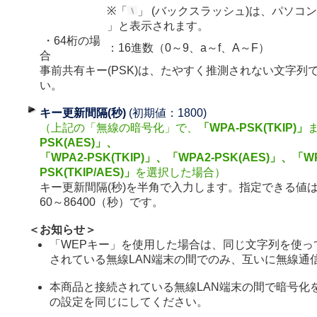
※「
」 (バックスラッシュ)は、パソコ
」と表示されます。
・64桁の場
：16進数（0～9、a～f、A～F）
合
事前共有キー(PSK)は、たやすく推測されない文字列
い。
キー更新間隔(秒)
(初期値：1800)
（上記の「無線の暗号化」で、
「WPA-PSK(TKIP)」
PSK(AES)」、
「WPA2-PSK(TKIP)」、「WPA2-PSK(AES)」、「WP
PSK(TKIP/AES)」
を選択した場合）
キー更新間隔(秒)を半角で入力します。指定できる値
60～86400（秒）です。
＜お知らせ＞
「WEPキー」を使用した場合は、同じ文字列を使っ
されている無線LAN端末の間でのみ、互いに無線通
本商品と接続されている無線LAN端末の間で暗号化
の設定を同じにしてください。