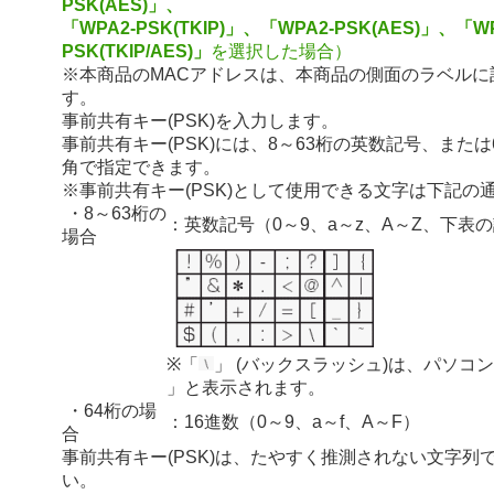
PSK(AES)」、
「WPA2-PSK(TKIP)」、「WPA2-PSK(AES)」、「WP
PSK(TKIP/AES)」
を選択した場合）
※本商品のMACアドレスは、本商品の側面のラベルに
す。
事前共有キー(PSK)を入力します。
事前共有キー(PSK)には、8～63桁の英数記号、または
角で指定できます。
※事前共有キー(PSK)として使用できる文字は下記の
・8～63桁の
：英数記号（0～9、a～z、A～Z、下表
場合
※「
」 (バックスラッシュ)は、パソコ
」と表示されます。
・64桁の場
：16進数（0～9、a～f、A～F）
合
事前共有キー(PSK)は、たやすく推測されない文字列
い。