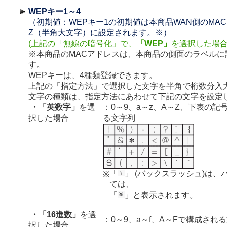
WEPキー1～4
（初期値：WEPキー1の初期値は本商品WAN側のMAC
Z（半角大文字）に設定されます。※）
(上記の「無線の暗号化」で、
「WEP」
を選択した場
※本商品のMACアドレスは、本商品の側面のラベルに
す。
WEPキーは、4種類登録できます。
上記の「指定方法」で選択した文字を半角で桁数分入
文字の種類は、指定方法にあわせて下記の文字を設定
・「英数字」
を選
：0～9、a～z、A～Z、下表の記
択した場合
る文字列
「
」 (バックスラッシュ)は、
※
ては、
「
」と表示されます。
・「16進数」
を選
：0～9、a～f、A～Fで構成され
択した場合