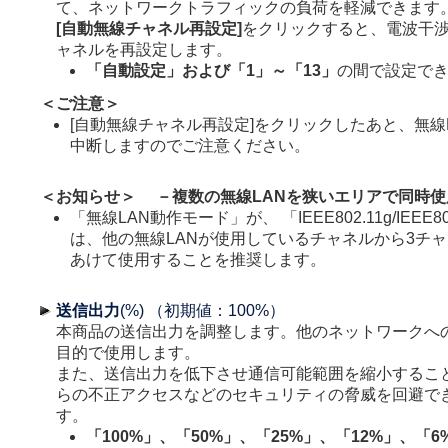
て、ネットワークトラフィックの負荷を軽減できます
[自動無線チャネル再設定]
をクリックすると、電波干
ャネルを再設定します。
「自動設定」および「1」～「13」
の間で設定で
＜ご注意＞
[自動無線チャネル再設定]をクリックしたあと、無線
中断しますのでご注意ください。
＜お知らせ＞ －複数の無線LANを狭いエリアで同時使
「無線LAN動作モード」が、 「IEEE802.11g/IEEE
は、他の無線LANが使用しているチャネルから3チ
あけて使用することを推奨します。
送信出力
(%) （初期値：100%）
本商品の送信出力を調整します。他のネットワークへ
目的で使用します。
また、送信出力を低下させ通信可能範囲を縮小するこ
らの不正アクセスなどのセキュリティの脅威を回避で
す。
「100%」、「50%」、「25%」、「12%」、「6