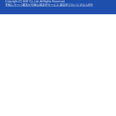
Copyright (C) RAT Co.,Ltd. All Rights Reserved.
手軽にサーバ運営が可能な固定IPサービス 固定IPプロバイダならIPQ