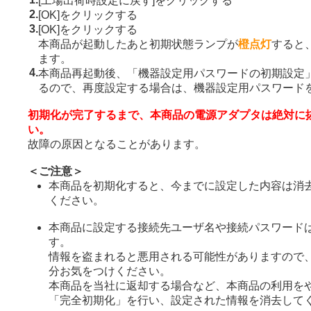
[工場出荷時設定に戻す]をクリックする
2.
[OK]をクリックする
3.
[OK]をクリックする
本商品が起動したあと初期状態ランプが
橙点灯
すると
ます。
4.
本商品再起動後、「機器設定用パスワードの初期設定
るので、再度設定する場合は、機器設定用パスワード
初期化が完了するまで、本商品の電源アダプタは絶対に
い。
故障の原因となることがあります。
＜ご注意＞
本商品を初期化すると、今までに設定した内容は消
ください。
本商品に設定する接続先ユーザ名や接続パスワード
す。
情報を盗まれると悪用される可能性がありますので
分お気をつけください。
本商品を当社に返却する場合など、本商品の利用を
「完全初期化」を行い、設定された情報を消去して