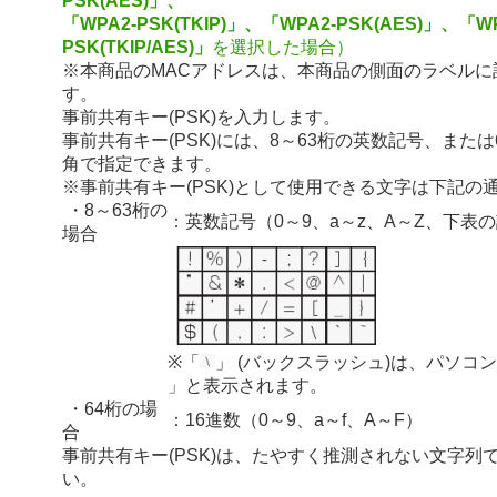
PSK(AES)」、
「WPA2-PSK(TKIP)」、「WPA2-PSK(AES)」、「WP
PSK(TKIP/AES)」
を選択した場合）
※本商品のMACアドレスは、本商品の側面のラベルに
す。
事前共有キー(PSK)を入力します。
事前共有キー(PSK)には、8～63桁の英数記号、または
角で指定できます。
※事前共有キー(PSK)として使用できる文字は下記の
・8～63桁の
：英数記号（0～9、a～z、A～Z、下表
場合
※「
」 (バックスラッシュ)は、パソコ
」と表示されます。
・64桁の場
：16進数（0～9、a～f、A～F）
合
事前共有キー(PSK)は、たやすく推測されない文字列
い。