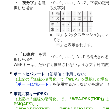
・「英数字」
を選
：0～9、a～z、A～Z、下表の記
択した場合
る文字列
「
」 (バックスラッシュ)は、
※
ては、
「
」と表示されます。
・「16進数」
を選
：0～9、a～f、A～Fで構成され
択した場合
WEPキーは、たやすく推測されないような文字列で設
ポートセパレート
（初期値：使用しない）
（上記の「無線の暗号化」で
「WEP」
を選択した場合
「ポートセパレート」
を使用するかしないかを設定し
事前共有キー(PSK)
（上記の「無線の暗号化」で、
「WPA-PSK(TKIP)」
PSK(AES)」、