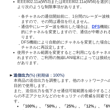
IEEE802.11a(W53)またはIEEE802.11a(W56
より次のような制限事項があります。
・
各チャネルの通信開始前に、1分間のレーダー波
ますので、その間は通信を行えません。
・
通信中にレーダー波を検出した場合は、
DFS
機能
的にチャネルを変更しますので、通信が中断され
ります。
DFS機能により自動的にチャネルを変更した場合は
・
チャネルに再設定します。
使用チャネル範囲を変更するとご利用になるチャネ
れますので、ご利用の無線LAN端末によっては接続
があります。
送信出力
(%) (初期値：100%)
本商品の送信出力を調整します。他のネットワークへ
目的で使用します。
また、送信出力を低下させ通信可能範囲を縮小するこ
らの不正アクセスなどのセキュリティの脅威を回避で
す。
「100%」、「50%」、「25%」、「12%」、「6