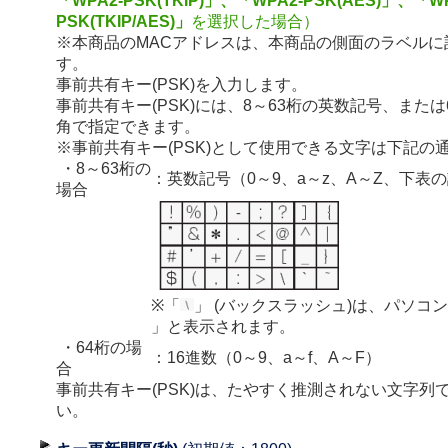
「WPA2-PSK(TKIP)」、「WPA2-PSK(AES)」、「WP
PSK(TKIP/AES)」
を選択した場合）
※本商品のMACアドレスは、本商品の側面のラベルに
す。
事前共有キー(PSK)を入力します。
事前共有キー(PSK)には、8～63桁の英数記号、または
角で指定できます。
※事前共有キー(PSK)として使用できる文字は下記の
・8～63桁の
：英数記号（0～9、a～z、A～Z、下表
場合
※「
」 (バックスラッシュ)は、パソコ
」と表示されます。
・64桁の場
：16進数（0～9、a～f、A～F）
合
事前共有キー(PSK)は、たやすく推測されない文字列
い。