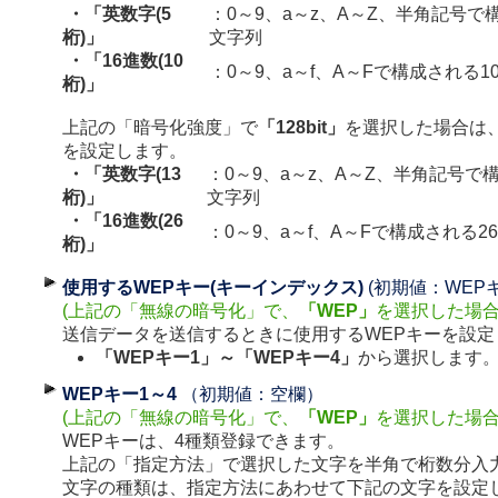
・「英数字(5
：0～9、a～z、A～Z、半角記号で
桁)」
文字列
・「16進数(10
：0～9、a～f、A～Fで構成される
桁)」
上記の「暗号化強度」で
「128bit」
を選択した場合は
を設定します。
・「英数字(13
：0～9、a～z、A～Z、半角記号で
桁)」
文字列
・「16進数(26
：0～9、a～f、A～Fで構成される2
桁)」
使用するWEPキー(キーインデックス)
(初期値：WEPキ
(上記の「無線の暗号化」で、
「WEP」
を選択した場合
送信データを送信するときに使用するWEPキーを設定
「WEPキー1」～「WEPキー4」
から選択します
WEPキー1～4
（初期値：空欄）
(上記の「無線の暗号化」で、
「WEP」
を選択した場
WEPキーは、4種類登録できます。
上記の「指定方法」で選択した文字を半角で桁数分入
文字の種類は、指定方法にあわせて下記の文字を設定