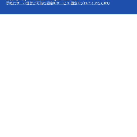
手軽にサーバ運営が可能な固定IPサービス 固定IPプロバイダならIPQ