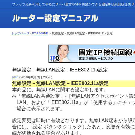
フレッツ光を利用して手軽にサーバ運営やVPN構築ができる固定IP接続回線提供
トップページ
›
RT-A300NE
› 無線設定－無線LAN設定－IEEE802.11a設定
無線設定－無線LAN設定－IEEE802.11a設定
staff
(
2010年8月 3日 20:26
)
無線設定－無線LAN設定－IEEE802.11a設定
本商品に、無線LANに関する設定をします。
「無線LAN共通設定」-［無線LANアクセスポイント
※
LAN」および「IEEE802.11a」が「使用する」にチ
場合に表示されます。
設定変更は即時に有効となります。無線LAN端末から設
合には、[設定]ボタンをクリックしたあと、変更が有効に
続が切断される場合があります。