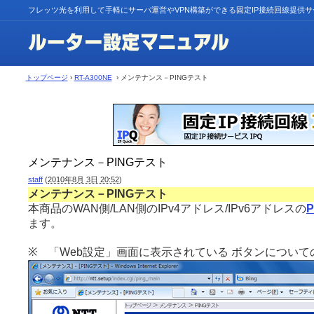
フレッツ光を利用して手軽にサーバ運営やVPN構築ができる固定IP接続回線提供
トップページ
›
RT-A300NE
› メンテナンス－PINGテスト
メンテナンス－PINGテスト
staff
(
2010年8月 3日 20:52
)
メンテナンス－PINGテスト
本商品のWAN側/LAN側のIPv4アドレス/IPv6アドレスの
P
ます。
※ 「Web設定」画面に表示されている ボタンについて