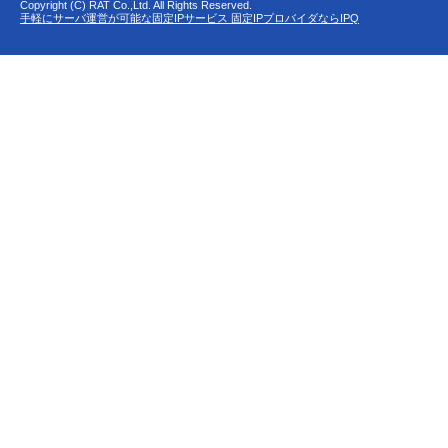
Copyright (C) RAT Co.,Ltd. All Rights Reserved.
手軽にサーバ運営が可能な固定IPサービス 固定IPプロバイダならIPQ