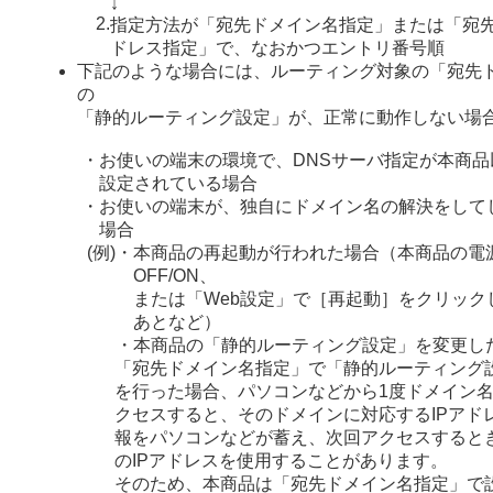
↓
2.
指定方法が「宛先ドメイン名指定」または「宛先
ドレス指定」で、なおかつエントリ番号順
下記のような場合には、ルーティング対象の「宛先
の
「静的ルーティング設定」が、正常に動作しない場
・
お使いの端末の環境で、DNSサーバ指定が本商品
設定されている場合
・
お使いの端末が、独自にドメイン名の解決をして
場合
(例)
・
本商品の再起動が行われた場合（本商品の電
OFF/ON、
または「Web設定」で［再起動］をクリック
あとなど）
・
本商品の「静的ルーティング設定」を変更し
「宛先ドメイン名指定」で「静的ルーティング
を行った場合、パソコンなどから1度ドメイン
クセスすると、そのドメインに対応するIPアド
報をパソコンなどが蓄え、次回アクセスすると
のIPアドレスを使用することがあります。
そのため、本商品は「宛先ドメイン名指定」で