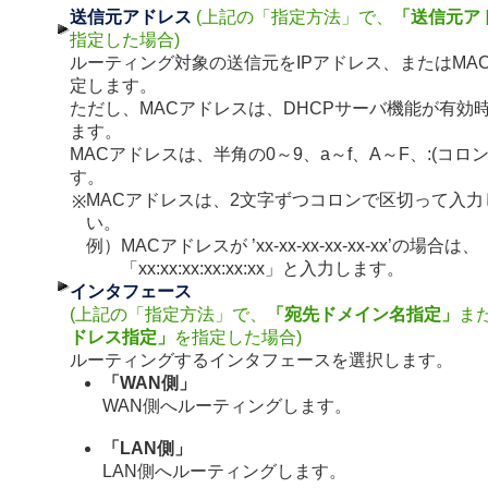
送信元アドレス
(上記の「指定方法」で、
「送信元ア
指定した場合)
ルーティング対象の送信元をIPアドレス、またはMA
定します。
ただし、MACアドレスは、DHCPサーバ機能が有効
ます。
MACアドレスは、半角の0～9、a～f、A～F、:(コロ
す。
MACアドレスは、2文字ずつコロンで区切って入力
※
い。
例）
MACアドレスが ’xx-xx-xx-xx-xx-xx’の場合は、
「xx:xx:xx:xx:xx:xx」と入力します。
インタフェース
(上記の「指定方法」で、
「宛先ドメイン名指定」
ま
ドレス指定」
を指定した場合)
ルーティングするインタフェースを選択します。
「WAN側」
WAN側へルーティングします。
「LAN側」
LAN側へルーティングします。