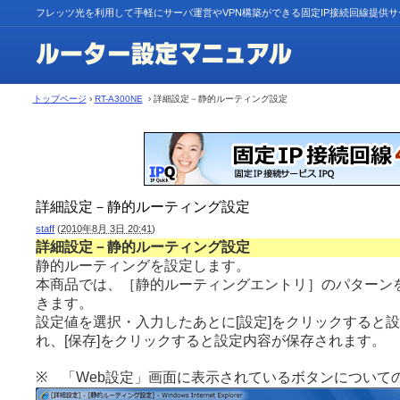
フレッツ光を利用して手軽にサーバ運営やVPN構築ができる固定IP接続回線提供
トップページ
›
RT-A300NE
› 詳細設定－静的ルーティング設定
詳細設定－静的ルーティング設定
staff
(
2010年8月 3日 20:41
)
詳細設定－静的ルーティング設定
静的ルーティングを設定します。
本商品では、［静的ルーティングエントリ］のパターンを
きます。
設定値を選択・入力したあとに[設定]をクリックすると
れ、[保存]をクリックすると設定内容が保存されます。
※ 「Web設定」画面に表示されているボタンについて