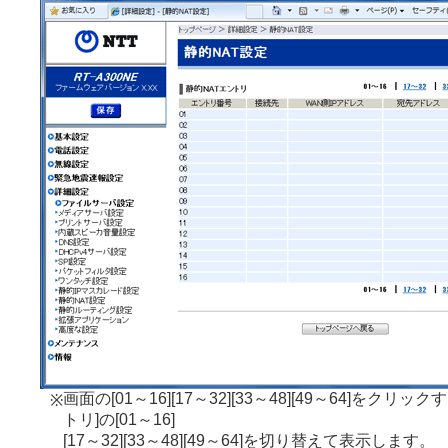
画面の[01～16][17～32][33～48][49～64]をクリッ
※
トリ]の[01～16]
[17～32][33～48][49～64]を切り替えて表示します。