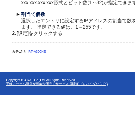
xxx.xxx.xxx.xxx形式とビット数(1～32)が指定でき
割当て個数
選択したエントリに設定するIPアドレスの割当て数
ます。 指定できる値は、1～255です。
2.
[設定]をクリックする
カテゴリ
:
RT-A300NE
Copyright (C) RAT Co.,Ltd. All Rights Reserved.
手軽にサーバ運営が可能な固定IPサービス 固定IPプロバイダならIPQ