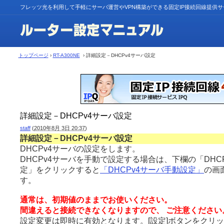
フレッツ光を利用して手軽にサーバ運営やVPN構築ができる固定IP接続回線提供
トップページ
›
RT-A300NE
› 詳細設定－DHCPv4サーバ設定
詳細設定－DHCPv4サーバ設定
staff
(
2010年8月 3日 20:37
)
詳細設定－DHCPv4サーバ設定
DHCPv4サーバの設定をします。
DHCPv4サーバを手動で設定する場合は、下欄の「DHC
定」をクリックすると
「DHCPv4サーバ手動設定」
の画
す。
通常は、初期値のままでお使いください。
間違えると接続できなくなりますので、 ご注意ください
設定変更は即時に有効となります。[設定]ボタンをク