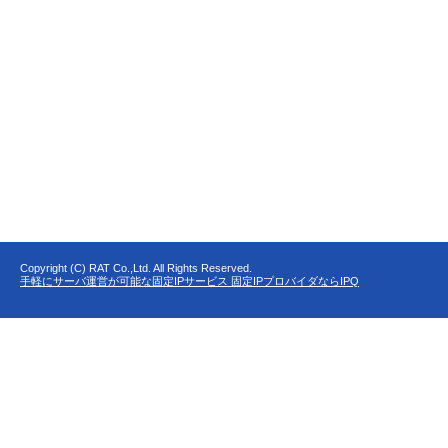
Copyright (C) RAT Co.,Ltd. All Rights Reserved.
手軽にサーバ運営が可能な固定IPサービス 固定IPプロバイダならIPQ