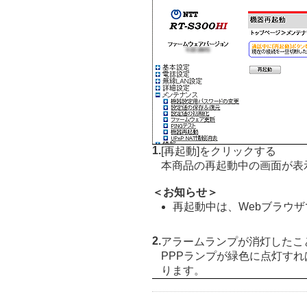
1.
[再起動]をクリックする
本商品の再起動中の画面が表
＜お知らせ＞
再起動中は、Webブラウ
2.
アラームランプが消灯したこ
PPPランプが緑色に点灯す
ります。