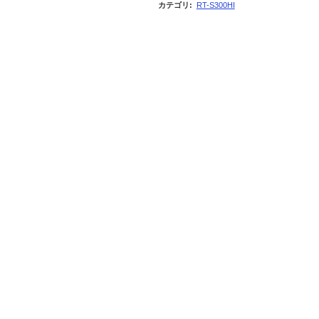
カテゴリ
:
RT-S300HI