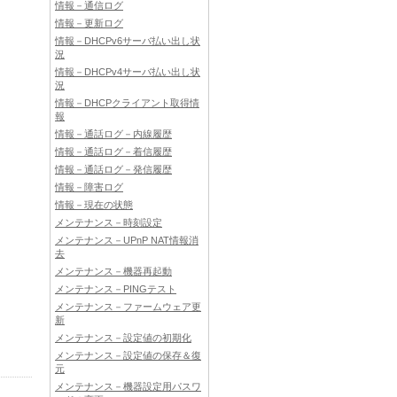
情報－通信ログ
情報－更新ログ
情報－DHCPv6サーバ払い出し状
況
情報－DHCPv4サーバ払い出し状
況
情報－DHCPクライアント取得情
報
情報－通話ログ－内線履歴
情報－通話ログ－着信履歴
情報－通話ログ－発信履歴
情報－障害ログ
情報－現在の状態
メンテナンス－時刻設定
メンテナンス－UPnP NAT情報消
去
メンテナンス－機器再起動
メンテナンス－PINGテスト
メンテナンス－ファームウェア更
新
メンテナンス－設定値の初期化
メンテナンス－設定値の保存＆復
元
メンテナンス－機器設定用パスワ