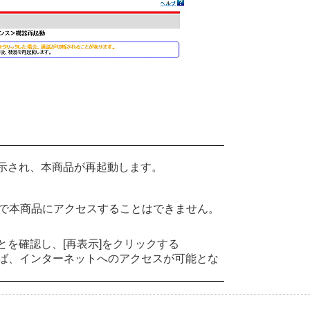
示され、本商品が再起動します。
ザで本商品にアクセスすることはできません。
とを確認し、[再表示]をクリックする
れば、インターネットへのアクセスが可能とな