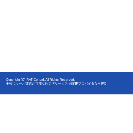
Copyright (C) RAT Co.,Ltd. All Rights Reserved.
手軽にサーバ運営が可能な固定IPサービス 固定IPプロバイダならIPQ