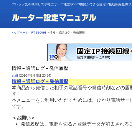
フレッツ光を利用して手軽にサーバ運営やVPN構築ができる固定IP接続回線提供
トップページ
›
RT-S300HI
› 情報－通話ログ－発信履歴
情報－通話ログ－発信履歴
staff
(
2010年8月 5日 23:34
)
情報－通話ログ－発信履歴
本商品から発信した相手の電話番号や発信時刻などの履
す。
本メニューをご利用いただくためには、ひかり電話サー
です。
＜お願い＞
発信履歴は、電源を切ると登録データが消去されるこ