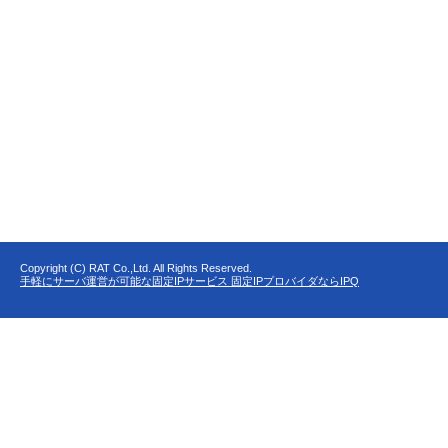
Copyright (C) RAT Co.,Ltd. All Rights Reserved.
手軽にサーバ運営が可能な固定IPサービス 固定IPプロバイダならIPQ