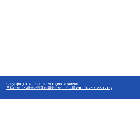
Copyright (C) RAT Co.,Ltd. All Rights Reserved.
手軽にサーバ運営が可能な固定IPサービス 固定IPプロバイダならIPQ