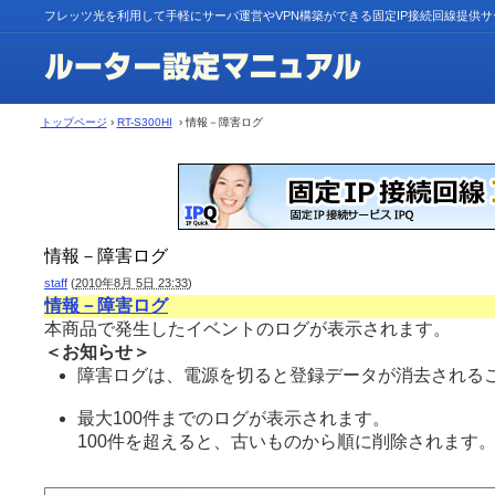
フレッツ光を利用して手軽にサーバ運営やVPN構築ができる固定IP接続回線提供
トップページ
›
RT-S300HI
› 情報－障害ログ
情報－障害ログ
staff
(
2010年8月 5日 23:33
)
情報－障害ログ
本商品で発生したイベントのログが表示されます。
＜お知らせ＞
障害ログは、電源を切ると登録データが消去されるこ
最大100件までのログが表示されます。
100件を超えると、古いものから順に削除されます