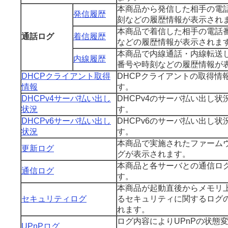
本商品から発信した相手の電
発信履歴
刻などの履歴情報が表示され
本商品で着信した相手の電話
通話ログ
着信履歴
などの履歴情報が表示されま
本商品で内線通話・内線転送
内線履歴
番号や時刻などの履歴情報が
DHCPクライアント取得
DHCPクライアントの取得情
情報
す。
DHCPv4サーバ払い出し
DHCPv4のサーバ払い出し状
状況
す。
DHCPv6サーバ払い出し
DHCPv6のサーバ払い出し状
状況
す。
本商品で実施されたファーム
更新ログ
グが表示されます。
本商品と各サーバとの通信ロ
通信ログ
す。
本商品が起動直後からメモリ
セキュリティログ
るセキュリティに関するログ
れます。
ログ内容によりUPnPの状態
UPnPログ