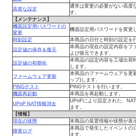
通常は変更の必要がない高度
高度な設定
す。
【メンテナンス】
機器設定用パスワードの
機器設定用パスワードを変更
変更
時刻設定
本商品の日付と時刻の設定を
本商品の現在の設定内容をフ
設定値の保存＆復元
よび復元できます。
本商品の設定内容を工場出荷時
設定値の初期化
します。
本商品のファームウェアを更新
ファームウェア更新
ップ)します。
PINGテスト
PINGテストを行います。
機器再起動
本商品を再起動します。
UPnPにより設定された、NA
UPnP NAT情報消去
ます。
【情報】
現在の状態
本商品の装置情報や状態が表
本商品で発生したイベントの
障害ログ
ます。