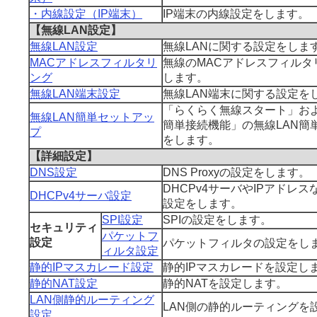
・内線設定（IP端末）
IP端末の内線設定をします。
【無線LAN設定】
無線LAN設定
無線LANに関する設定をしま
MACアドレスフィルタリ
無線のMACアドレスフィルタ
ング
します。
無線LAN端末設定
無線LAN端末に関する設定を
「らくらく無線スタート」およ
無線LAN簡単セットアッ
簡単接続機能」の無線LAN簡
プ
をします。
【詳細設定】
DNS設定
DNS Proxyの設定をします。
DHCPv4サーバやIPアドレス
DHCPv4サーバ設定
設定をします。
SPI設定
SPIの設定をします。
セキュリティ
パケットフ
設定
パケットフィルタの設定をし
ィルタ設定
静的IPマスカレード設定
静的IPマスカレードを設定し
静的NAT設定
静的NATを設定します。
LAN側静的ルーティング
LAN側の静的ルーティングを
設定