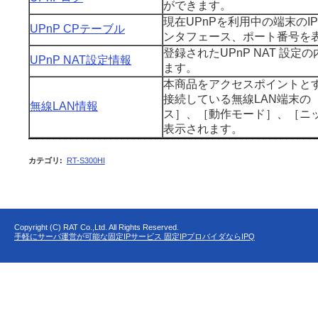
ができます。
現在UPnPを利用中の端末のI
UPnP CPテーブル
ンタフェース、ポート番号を
登録されたUPnP NAT 設定
UPnP NAT設定情報
ます。
本商品をアクセスポイントとす
接続している無線LAN端末の
無線LAN情報
ス］、［動作モード］、［ニ
表示されます。
カテゴリ
:
RT-S300HI
Copyright (C) RAT Co.,Ltd. All Rights Reserved.
手軽にサーバ運営が可能な固定IPサービス 固定IPプロバイダならIPQ