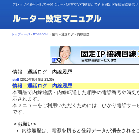
フレッツ光を利用して手軽にサーバ運営やVPN構築ができる固定IP接続回線提供
トップページ
›
RT-S300HI
› 情報－通話ログ－内線履歴
情報－通話ログ－内線履歴
staff
(
2010年8月 5日 23:35
)
情報－通話ログ－内線履歴
本商品で内線通話・内線転送した相手の電話番号や時刻
示されます。
本メニューをご利用いただくためには、ひかり電話サー
です。
＜お願い＞
内線履歴は、電源を切ると登録データが消去されるこ