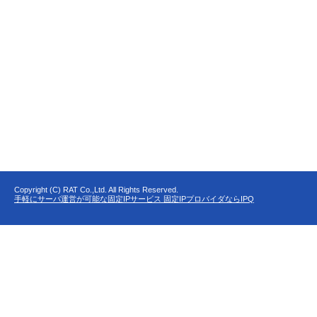
Copyright (C) RAT Co.,Ltd. All Rights Reserved.
手軽にサーバ運営が可能な固定IPサービス 固定IPプロバイダならIPQ