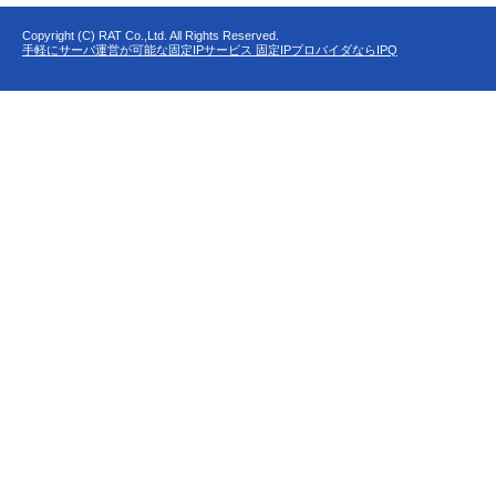
Copyright (C) RAT Co.,Ltd. All Rights Reserved.
手軽にサーバ運営が可能な固定IPサービス 固定IPプロバイダならIPQ