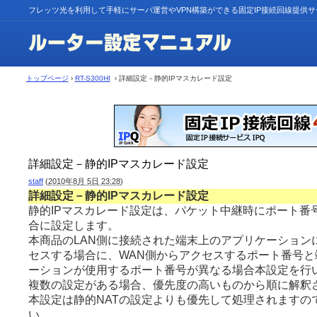
フレッツ光を利用して手軽にサーバ運営やVPN構築ができる固定IP接続回線提供
トップページ
›
RT-S300HI
› 詳細設定－静的IPマスカレード設定
詳細設定－静的IPマスカレード設定
staff
(
2010年8月 5日 23:28
)
詳細設定－静的IPマスカレード設定
静的IPマスカレード設定は、パケット中継時にポート番
合に設定します。
本商品のLAN側に接続された端末上のアプリケーション
セスする場合に、WAN側からアクセスするポート番号と
ーションが使用するポート番号が異なる場合本設定を行
複数の設定がある場合、優先度の高いものから順に解釈
本設定は静的NATの設定よりも優先して処理されますの
い。