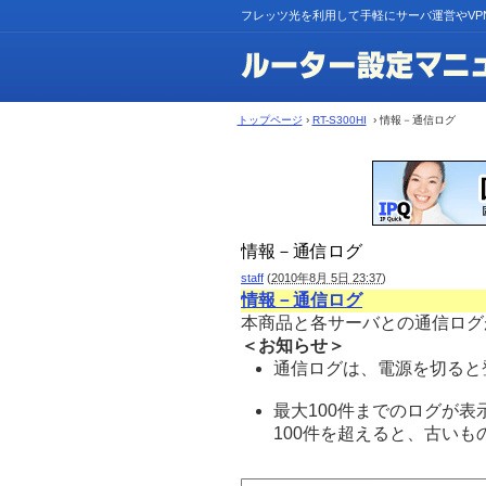
フレッツ光を利用して手軽にサーバ運営やVP
トップページ
›
RT-S300HI
› 情報－通信ログ
情報－通信ログ
staff
(
2010年8月 5日 23:37
)
情報－通信ログ
本商品と各サーバとの通信ログ
＜お知らせ＞
通信ログは、電源を切ると
最大100件までのログが表
100件を超えると、古い