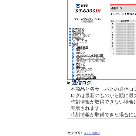
通信ログ
本商品と各サーバとの通信ロ
ログは最新のものから順に最大
時刻情報が取得できない場合
表示されます。
時刻情報が取得できた場合に
カテゴリ
:
RT-S300HI