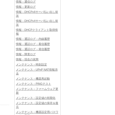
情報－通信ログ
情報－更新ログ
情報－DHCPv6サーバ払い出し状
況
情報－DHCPv4サーバ払い出し状
況
情報－DHCPクライアント取得情
報
情報－通話ログ－内線履歴
情報－通話ログ－着信履歴
情報－通話ログ－発信履歴
情報－障害ログ
情報－現在の状態
メンテナンス－時刻設定
メンテナンス－UPnP NAT情報消
去
メンテナンス－機器再起動
メンテナンス－PINGテスト
メンテナンス－ファームウェア更
新
メンテナンス－設定値の初期化
メンテナンス－設定値の保存＆復
元
メンテナンス－機器設定用パスワ