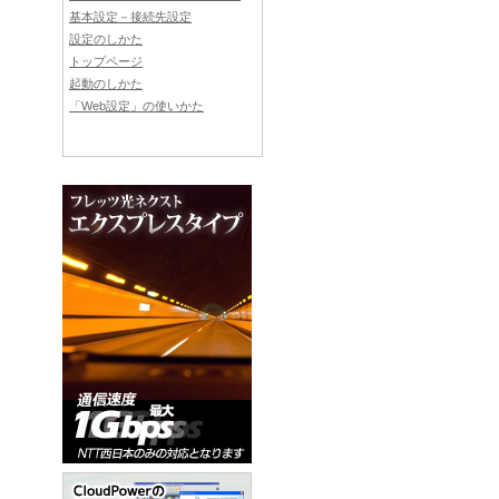
基本設定－接続先設定
設定のしかた
トップページ
起動のしかた
「Web設定」の使いかた