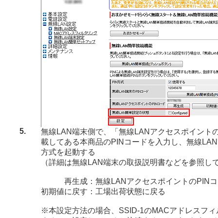
5.
無線LAN端末側で、「無線LANアクセスポイントの
載してある本商品のPINコードを入力し、無線LAN
方式を起動する
（詳細は無線LAN端末の取扱説明書などを参照し
再生成
：無線LANアクセスポイントのPIN
初期値に戻す
：工場出荷状態に戻る
※本設定方法の場合、SSID-1のMACアドレスフ