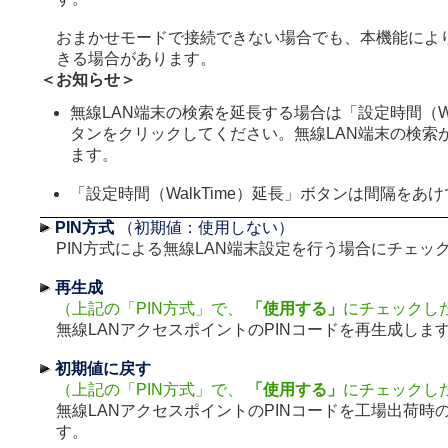
おまかせモードで接続できない場合でも、本機能によ
きる場合があります。
＜お知らせ＞
無線LAN端末の検索を延長する場合は「設定時間（Wal
タンをクリックしてください。無線LAN端末の検索
ます。
「設定時間（WalkTime）延長」ボタンは間隔をあ
PIN方式
（初期値：使用しない）
PIN方式による無線LAN端末設定を行う場合にチェッ
再生成
（上記の「PIN方式」で、
「使用する」
にチェックした
無線LANアクセスポイントのPINコードを再生成しま
初期値に戻す
（上記の「PIN方式」で、
「使用する」
にチェックした
無線LANアクセスポイントのPINコードを工場出荷時
す。