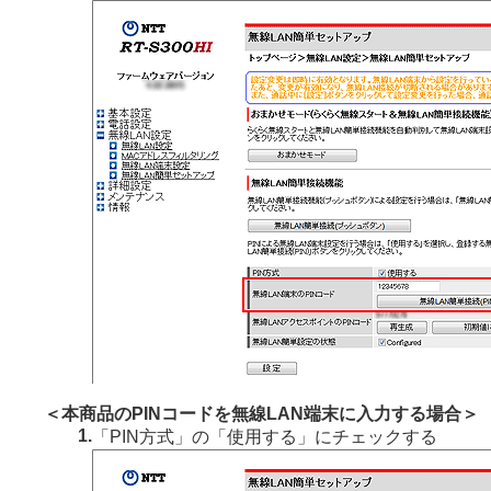
＜本商品のPINコードを無線LAN端末に入力する場合＞
1.
「PIN方式」の「使用する」にチェックする