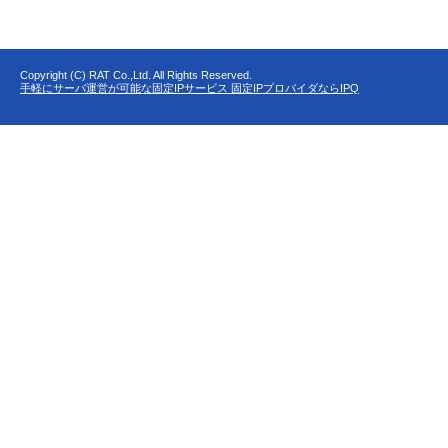
Copyright (C) RAT Co.,Ltd. All Rights Reserved.
手軽にサーバ運営が可能な固定IPサービス 固定IPプロバイダならIPQ