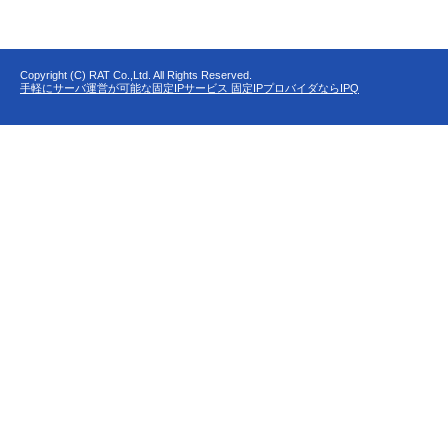
Copyright (C) RAT Co.,Ltd. All Rights Reserved.
手軽にサーバ運営が可能な固定IPサービス 固定IPプロバイダならIPQ