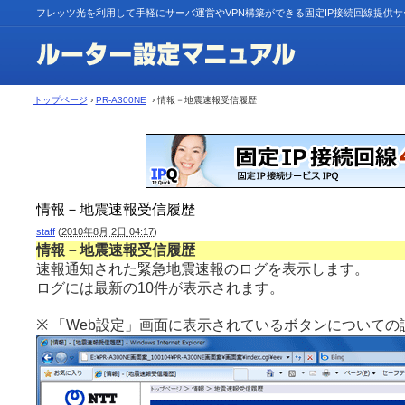
フレッツ光を利用して手軽にサーバ運営やVPN構築ができる固定IP接続回線提供
トップページ
›
PR-A300NE
› 情報－地震速報受信履歴
情報－地震速報受信履歴
staff
(
2010年8月 2日 04:17
)
情報－地震速報受信履歴
速報通知された緊急地震速報のログを表示します。
ログには最新の10件が表示されます。
※ 「Web設定」画面に表示されているボタンについての