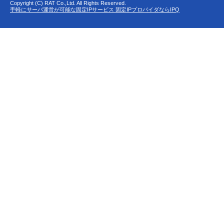
Copyright (C) RAT Co.,Ltd. All Rights Reserved.
手軽にサーバ運営が可能な固定IPサービス 固定IPプロバイダならIPQ