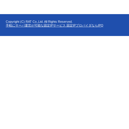
Copyright (C) RAT Co.,Ltd. All Rights Reserved.
手軽にサーバ運営が可能な固定IPサービス 固定IPプロバイダならIPQ