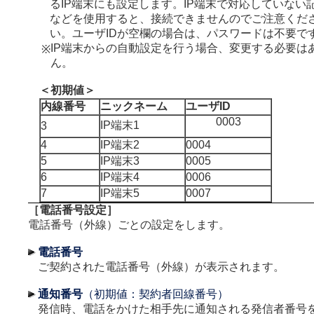
るIP端末にも設定します。IP端末で対応していない
などを使用すると、接続できませんのでご注意くだ
い。ユーザIDが空欄の場合は、パスワードは不要で
IP端末からの自動設定を行う場合、変更する必要は
※
ん。
＜初期値＞
内線番号
ニックネーム
ユーザID
0003
IP端末1
3
4
IP端末2
0004
5
IP端末3
0005
6
IP端末4
0006
7
IP端末5
0007
［電話番号設定］
電話番号（外線）ごとの設定をします。
電話番号
ご契約された電話番号（外線）が表示されます。
通知番号
（初期値：契約者回線番号）
発信時、電話をかけた相手先に通知される発信者番号