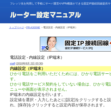
フレッツ光を利用して手軽にサーバ運営やVPN構築ができる固定IP接続回線提供
トップページ
›
PR-A300NE
› 電話設定 - 内線設定（IP端末）
電話設定 - 内線設定（IP端末）
staff
(
2010年8月 2日 03:30
)
内線設定（IP端末）
ひかり電話をご利用いただくためには、ひかり電話サー
す。
ひかり電話サービス契約をしていない場合は、ひかり電
ニューや画面が表示されません。
IP端末の内線設定を行います。
設定値を選択・入力したあとに[設定]をクリックすると
れ、[保存]をクリックすると設定内容が保存されます。