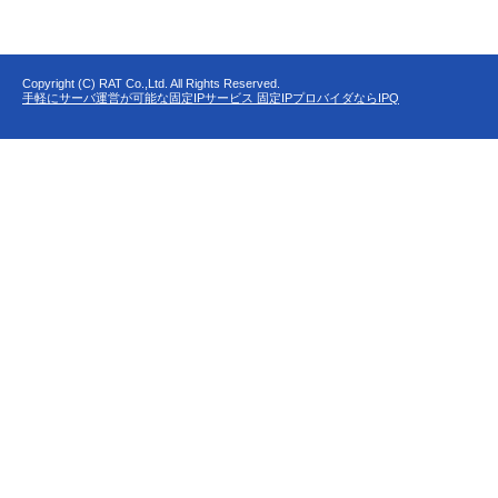
Copyright (C) RAT Co.,Ltd. All Rights Reserved.
手軽にサーバ運営が可能な固定IPサービス 固定IPプロバイダならIPQ