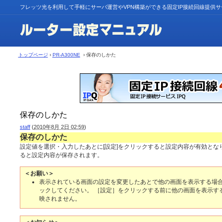
フレッツ光を利用して手軽にサーバ運営やVPN構築ができる固定IP接続回線提供
トップページ
›
PR-A300NE
› 保存のしかた
保存のしかた
staff
(
2010年8月 2日 02:59
)
保存のしかた
設定値を選択・入力したあとに[設定]をクリックすると設定内容が有効となり
ると設定内容が保存されます。
＜お願い＞
表示されている画面の設定を変更したあとで他の画面を表示する場
ックしてください。 ［設定］をクリックする前に他の画面を表示す
映されません。