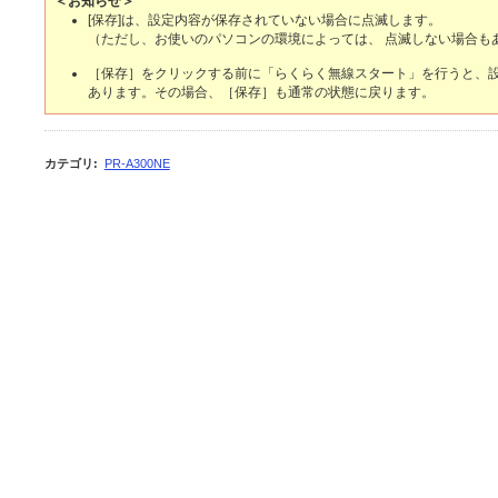
＜お知らせ＞
[保存]は、設定内容が保存されていない場合に点滅します。
（ただし、お使いのパソコンの環境によっては、 点滅しない場合も
［保存］をクリックする前に「らくらく無線スタート」を行うと、
あります。その場合、［保存］も通常の状態に戻ります。
カテゴリ
:
PR-A300NE