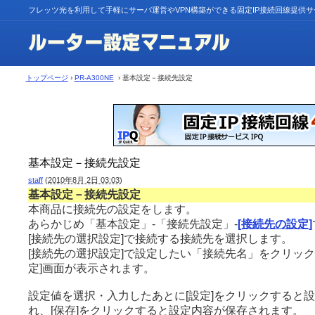
フレッツ光を利用して手軽にサーバ運営やVPN構築ができる固定IP接続回線提供
トップページ
›
PR-A300NE
› 基本設定－接続先設定
基本設定－接続先設定
staff
(
2010年8月 2日 03:03
)
基本設定－接続先設定
本商品に接続先の設定をします。
あらかじめ「基本設定」-「接続先設定」-
[接続先の設定]
[接続先の選択設定]で接続する接続先を選択します。
[接続先の選択設定]で設定したい「接続先名」をクリック
定]画面が表示されます。
設定値を選択・入力したあとに[設定]をクリックすると
れ、[保存]をクリックすると設定内容が保存されます。