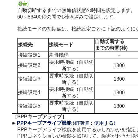
場合)
自動切断するまでの無通信状態の時間を設定します。
60～86400秒の間で1秒きざみで設定します。
接続モードの初期値は、接続設定ごとに下記のように
自動切断する
接続先
接続モード
までの時間(秒)
接続設定1
常時接続
－
要求時接続（自動切
接続設定2
1800
断する）
要求時接続（自動切
接続設定3
1800
断する）
要求時接続（自動切
接続設定4
1800
断する）
要求時接続（自動切
接続設定5
1800
断する）
［PPPキープアライブ］
PPPキープアライブ機能
(初期値：使用する)
PPPキープアライブ機能を使用するかしないかを指定
PPPコネクションの状態を監視して、障害が起きた場