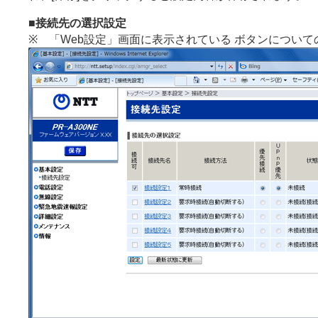
■接続先の選択設定
※ 「Web設定」画面に表示されている ボタンについて