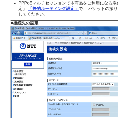
PPPoEマルチセッションで本商品をご利用になる場
定」-
「静的ルーティング設定」
で、 パケットの振
してください。
■接続先の設定