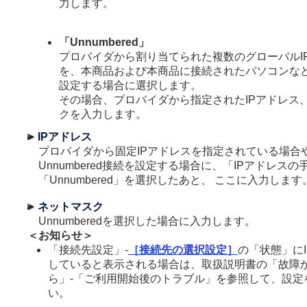
力します。
「Unnumbered」
プロバイダから割り当てられた複数のグローバルI
を、本商品および本商品に接続されたパソコンな
設定する場合に選択します。
その場合、プロバイダから指定されたIPアドレス
クを入力します。
IPアドレス
プロバイダから固定IPアドレスを指定されている場合
Unnumbered接続を設定する場合に、「IPアドレス
「Unnumbered」を選択したあと、 ここに入力します
ネットマスク
Unnumberedを選択した場合に入力します。
＜お知らせ＞
「接続先設定」-
［接続先の選択設定］
の「状態」に
していると表示される場合は、取扱説明書の「故障
ら」-「ご利用開始後のトラブル」を参照して、設定
い。