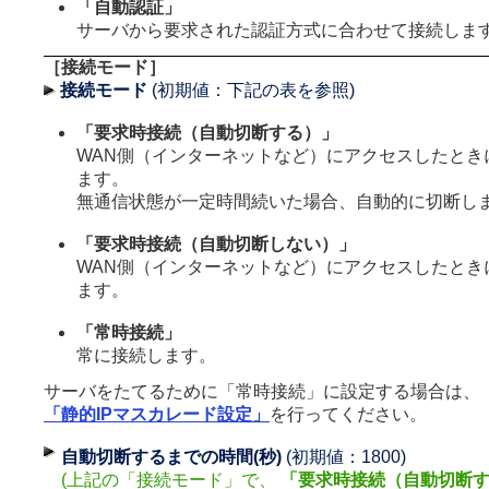
「自動認証」
サーバから要求された認証方式に合わせて接続しま
［接続モード］
接続モード
(初期値：下記の表を参照)
「要求時接続（自動切断する）」
WAN側（インターネットなど）にアクセスしたとき
ます。
無通信状態が一定時間続いた場合、自動的に切断し
「要求時接続（自動切断しない）」
WAN側（インターネットなど）にアクセスしたとき
ます。
「常時接続」
常に接続します。
サーバをたてるために「常時接続」に設定する場合は、「
「静的IPマスカレード設定」
を行ってください。
自動切断するまでの時間(秒)
(初期値：1800)
(上記の「接続モード」で、
「要求時接続（自動切断