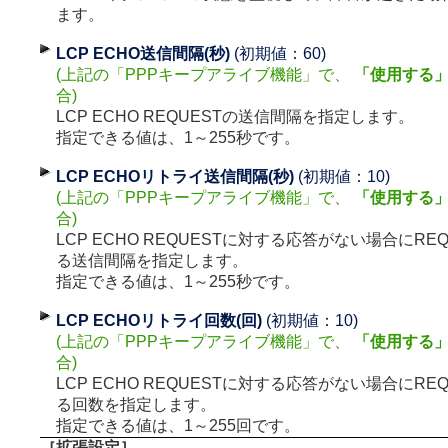
ます。
LCP ECHO送信間隔(秒)
(初期値：60)
(上記の「PPPキープアライブ機能」で、
「使用する
合)
LCP ECHO REQUESTの送信間隔を指定します。
指定できる値は、1～255秒です。
LCP ECHOリトライ送信間隔(秒)
(初期値：10)
(上記の「PPPキープアライブ機能」で、
「使用する
合)
LCP ECHO REQUESTに対する応答がない場合にRE
る送信間隔を指定します。
指定できる値は、1～255秒です。
LCP ECHOリトライ回数(回)
(初期値：10)
(上記の「PPPキープアライブ機能」で、
「使用する
合)
LCP ECHO REQUESTに対する応答がない場合にRE
る回数を指定します。
指定できる値は、1～255回です。
［拡張設定］