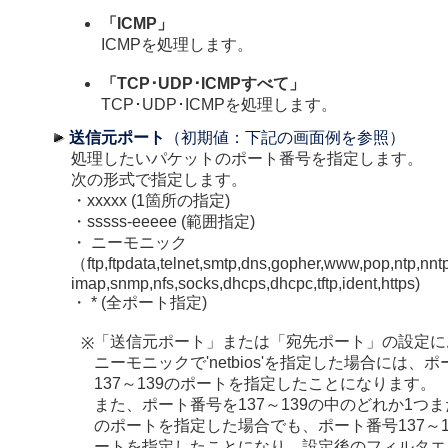
「ICMP」
ICMPを処理します。
「TCP･UDP･ICMPすべて」
TCP･UDP･ICMPを処理します。
送信元ポート
（初期値：下記の画面例を参照）
処理したいパケットのポート番号を指定します。
次の形式で指定します。
・xxxxx (1箇所の指定)
・sssss-eeeee (範囲指定)
・ ニーモニック
（ftp,ftpdata,telnet,smtp,dns,gopher,www,pop,ntp,nntp
imap,snmp,nfs,socks,dhcps,dhcpc,tftp,ident,https)
・ * (全ポート指定)
「送信元ポート」または「宛先ポート」の設定に
※
ニーモニックで'netbios'を指定した場合には、
137～139のポートを指定したことになります。
また、ポート番号を137～139の中のどれか1つま
のポートを指定した場合でも、ポート番号137～1
ートを指定したことになり、設定後のフィルタエ