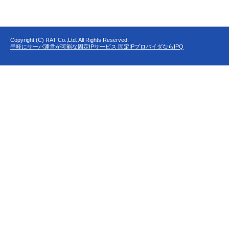
Copyright (C) RAT Co.,Ltd. All Rights Reserved.
手軽にサーバ運営が可能な固定IPサービス 固定IPプロバイダならIPQ