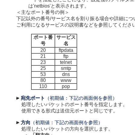
は'netbios'と表示されます。
＜主なポート番号の例＞
下記以外の番号/サービス名を割り振る場合や詳細につ
ご利用になるサービスの説明書などを参照してくださ
ポート番
サービス
号
名
20
ftpdata
21
ftp
23
telnet
25
smtp
53
dns
80
www
110
pop
宛先ポート
（初期値：下記の画面例を参照）
処理したいパケットのポート番号を指定します。
使用できる形式は送信元ポートと同じです。
方向
（初期値：下記の画面例を参照）
処理したいパケットの方向を選択します。