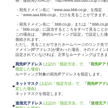
例：接続先のURLが、”http://www.aaa.bbb.co.jp”の場
・宛先ドメイン名に「www.aaa.bbb.co.jp」を指定
→「www.aaa.bbb.co.jp」だけを見ることができます
・宛先ドメイン名に「.bbb.co.jp」または「*.bbb.co.
→「bbb.co.jp」に該当するところをすべて見ること
この場合は、「静的ルーティング設定」で設定した接
接続されます。
ただし、見ることができたホームページのリンク先で
ドメイン(IPアドレス)が変わった場合、そのドメイン
設定されていなければ、正常なルーティングはできま
宛先IPアドレス
(上記の「指定方法」で、
「宛先IPア
指定した場合)
ルーティング対象の宛先IPアドレスを指定します。
ネットマスク
(上記の「指定方法」で、
「宛先IPアド
定した場合)
ネットマスクを指定します。
送信元アドレス
(上記の「指定方法」で、
「送信元ア