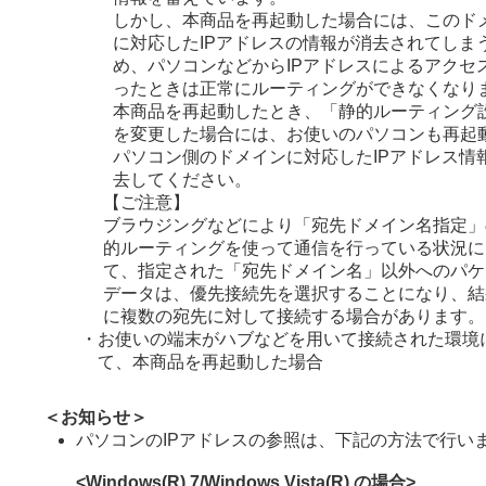
しかし、本商品を再起動した場合には、このド
に対応したIPアドレスの情報が消去されてしま
め、パソコンなどからIPアドレスによるアクセ
ったときは正常にルーティングができなくなり
本商品を再起動したとき、「静的ルーティング
を変更した場合には、お使いのパソコンも再起
パソコン側のドメインに対応したIPアドレス情
去してください。
【ご注意】
ブラウジングなどにより「宛先ドメイン名指定」
的ルーティングを使って通信を行っている状況に
て、指定された「宛先ドメイン名」以外へのパケ
データは、優先接続先を選択することになり、結
に複数の宛先に対して接続する場合があります。
・
お使いの端末がハブなどを用いて接続された環境
て、本商品を再起動した場合
＜お知らせ＞
パソコンのIPアドレスの参照は、下記の方法で行い
<Windows(R) 7/Windows Vista(R) の場合>