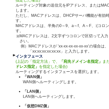
指定した場合)
ルーティング対象の送信元をIPアドレス、またはMA
します。
ただし、MACアドレスは、DHCPサーバ機能が有効
す。
MACアドレスは、半角の0～9、a～f、A～F、:(コロ
す。
MACアドレスは、2文字ずつコロンで区切って入力
※
さい。
例）
MACアドレスが ’xx-xx-xx-xx-xx-xx’の場合は、
「xx:xx:xx:xx:xx:xx」と入力します。
インタフェース
(上記の「指定方法」で、
「宛先ドメイン名指定」
ま
ドレス指定」
を指定した場合)
ルーティングするインタフェースを選択します。
「WAN側」
WAN側へルーティングします。
「LAN側」
LAN側へルーティングします。
「仮想DMZ側」