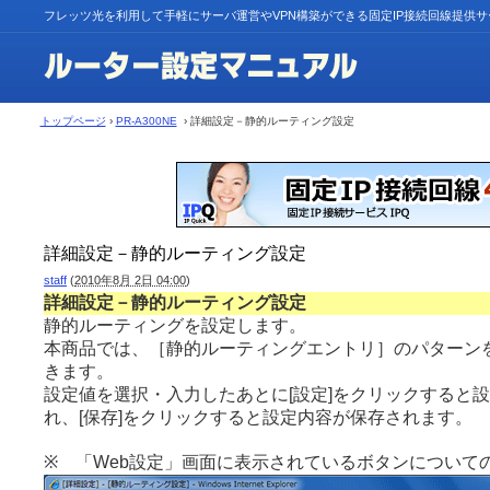
フレッツ光を利用して手軽にサーバ運営やVPN構築ができる固定IP接続回線提供
トップページ
›
PR-A300NE
› 詳細設定－静的ルーティング設定
詳細設定－静的ルーティング設定
staff
(
2010年8月 2日 04:00
)
詳細設定－静的ルーティング設定
静的ルーティングを設定します。
本商品では、［静的ルーティングエントリ］のパターンを
きます。
設定値を選択・入力したあとに[設定]をクリックすると
れ、[保存]をクリックすると設定内容が保存されます。
※ 「Web設定」画面に表示されているボタンについて