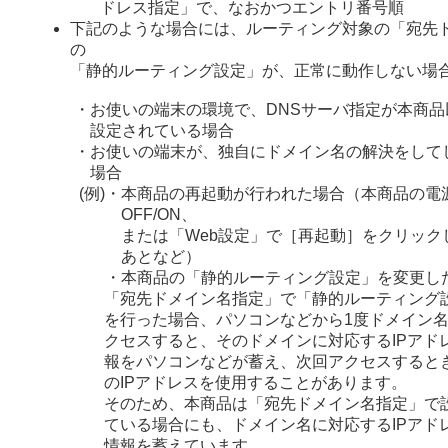
ドレス指定」で、なおかつエントリ番号順
下記のような場合には、ルーティング対象の「宛先
の
「静的ルーティング設定」が、正常に動作しない場
・
お使いの端末の環境で、DNSサーバ指定が本商品
設定されている場合
・
お使いの端末が、独自にドメイン名の解決をして
場合
(例)
・
本商品の再起動が行われた場合（本商品の電
OFF/ON、
または「Web設定」で［再起動］をクリック
あとなど）
・
本商品の「静的ルーティング設定」を変更し
「宛先ドメイン名指定」で「静的ルーティング
を行った場合、パソコンなどから1度ドメイン
クセスすると、そのドメインに対応するIPアド
報をパソコンなどが蓄え、次回アクセスすると
のIPアドレスを使用することがあります。
そのため、本商品は「宛先ドメイン名指定」で
ている場合にも、ドメイン名に対応するIPアド
情報を蓄えています。