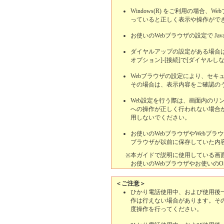
Windows(R) をご利用の場合
っていると正しく表示や操作がで
お使いのWebブラウザの設定で Java
ダイヤルアップの設定がある場合
オプション]-[接続]で[ダイヤル
Webブラウザの設定により、セキ
その場合は、表示内容をご確認の
Web設定を行う際は、画面内のリ
への操作が正しく行われない場合があ
用しないでください。
お使いのWebブラウザやWebブラ
ブラウザが以前に保存していた内
本ガイドで説明に使用している画
※
お使いのWebブラウザやお使いの
＜ご注意＞
ひかり電話使用中、および使用後一
作は行えない場合があります。そ
度操作を行ってください。