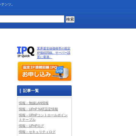
ンテンツ。
業界最安値価格帯の固定
IP接続回線。サーバー設
置に最適。
記事一覧
情報－無線LAN情報
情報－UPnP NAT設定情報
情報－UPnPコントロールポイン
トテーブル
情報－UPnPログ
情報－セキュリティログ