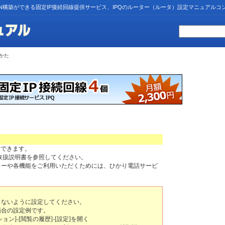
N構築ができる固定IP接続回線提供サービス、IPQのルーター（ルータ）設定マニュアルコ
かた
定できます。
取扱説明書を参照してください。
ューや各機能をご利用いただくためには、ひかり電話サービ
しないように設定してください。
7.0 の場合の設定例です。
ョン]-[閲覧の履歴]-[設定]を開く