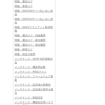
情報－通信ログ
情報－更新ログ
情報－DHCPv6サーバ払い出し状
況
情報－DHCPv4サーバ払い出し状
況
情報－DHCPクライアント取得情
報
情報－通話ログ－内線履歴
情報－通話ログ－着信履歴
情報－通話ログ－発信履歴
情報－障害ログ
情報－現在の状態
メンテナンス－UPnP NAT情報消
去
メンテナンス－機器再起動
メンテナンス－PINGテスト
メンテナンス－ファームウェア更
新
メンテナンス－設定値の初期化
メンテナンス－設定値の保存＆復
元
メンテナンス－時刻設定
メンテナンス－機器設定用パスワ