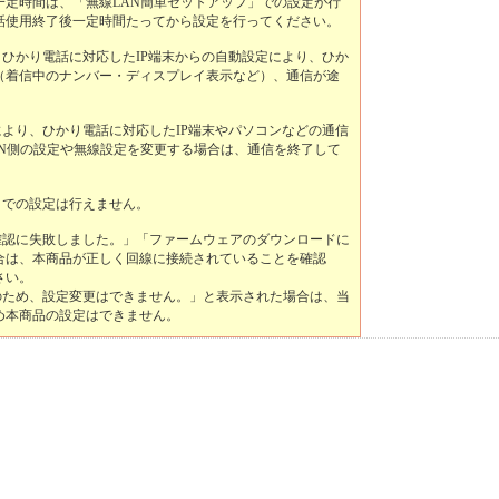
一定時間は、「無線LAN簡単セットアップ」での設定が行
話使用終了後一定時間たってから設定を行ってください。
、ひかり電話に対応したIP端末からの自動設定により、ひか
（着信中のナンバー・ディスプレイ表示など）、通信が途
により、ひかり電話に対応したIP端末やパソコンなどの通信
AN側の設定や無線設定を変更する場合は、通信を終了して
」での設定は行えません。
確認に失敗しました。」「ファームウェアのダウンロードに
合は、本商品が正しく回線に接続されていることを確認
さい。
のため、設定変更はできません。」と表示された場合は、当
め本商品の設定はできません。