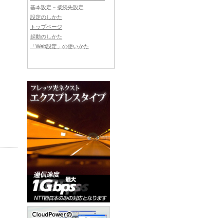
基本設定－接続先設定
設定のしかた
トップページ
起動のしかた
「Web設定」の使いかた