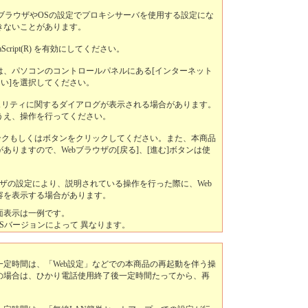
、WebブラウザやOSの設定でプロキシサーバを使用する設定にな
きないことがあります。
Script(R) を有効にしてください。
は、パソコンのコントロールパネルにある[インターネット
しない]を選択してください。
ュリティに関するダイアログが表示される場合があります。
うえ、操作を行ってください。
ンクもしくはボタンをクリックしてください。また、本商品
りますので、Webブラウザの[戻る]、[進む]ボタンは使
ウザの設定により、説明されている操作を行った際に、Web
容を表示する場合があります。
面表示は一例です。
OSバージョンによって 異なります。
定時間は、「Web設定」などでの本商品の再起動を伴う操
の場合は、ひかり電話使用終了後一定時間たってから、再