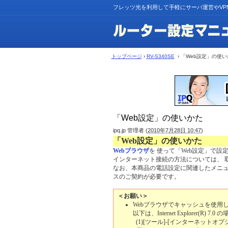
フレッツ光を利用して手軽にサーバ運営やVP
トップページ
›
RV-S340SE
› 「Web設定」の使い
「Web設定」の使いかた
ipq.jp 管理者
(
2010年7月28日 10:47
)
「Web設定」の使いかた
Webブラウザ
を 使って「Web設定」で設
インターネット接続の方法については、 
なお、本商品の電話設定に関連したメニ
スのご契約が必要です。
＜お願い＞
Webブラウザでキャッシュを使用
以下は、Internet Explorer(R) 
(1)
[ツール]-[インターネットオプシ