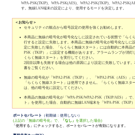
WPA-PSK(TKIP)、WPA-PSK(AES)、WPA2-PSK(TKIP)、WPA2-P
す。無線LAN端末の設定により、使用するモードを決定します。
＜お知らせ＞
セキュリティの観点から暗号設定の使用を強くお勧めします。
本商品に無線の暗号化が暗号化なしに設定されている状態で「らく
行すると設定に失敗します。本商品に無線の暗号化が暗号化なしに
定に失敗した場合、「らくらく無線スタート」には自動的に本商品の
PSK（TKIP）」に設定する機能があります。アラームランプが消
くらく無線スタート」を実行してください。
2回目以降も失敗する場合は他の原因により設定に失敗しています。
書をご覧ください。
無線の暗号化が「WPA2-PSK（TKIP）」、「WPA2-PSK（AES
「らくらく無線スタート」は使用できません。「らくらく無線スタ
は、他の暗号化に設定してください。
本商品の無線の暗号化が「WPA-PSK/WPA2-PSK（TKIP/AES）
ト」を使用した場合、自動的に無線LAN端末を「WPA-PSK（TKI
ポートセパレート
（初期値：使用しない）
(上記の「無線の暗号化」で、
「なし」
を選択した場合)
「使用する」にチェックすると、ポートセパレートが有効になります。