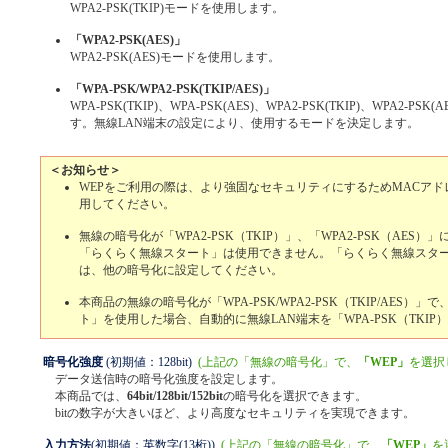
WPA2-PSK(TKIP)モードを使用します。
「WPA2-PSK(AES)」
WPA2-PSK(AES)モードを使用します。
「WPA-PSK/WPA2-PSK(TKIP/AES)」
WPA-PSK(TKIP)、WPA-PSK(AES)、WPA2-PSK(TKIP)、WPA2-P
す。無線LAN端末の設定により、使用するモードを決定します。
＜お知らせ＞
WEPをご利用の際は、より強固なセキュリティにするためMACア
用してください。
無線の暗号化が「WPA2-PSK（TKIP）」、「WPA2-PSK（AES
「らくらく無線スタート」は使用できません。「らくらく無線スタ
は、他の暗号化に設定してください。
本商品の無線の暗号化が「WPA-PSK/WPA2-PSK（TKIP/AES）
ト」を使用した場合、自動的に無線LAN端末を「WPA-PSK（TKI
暗号化強度
(初期値：128bit)
(上記の「無線の暗号化」で、
「WEP」
を選択
データ送信時の暗号化強度を設定します。
本商品では、
64bit/128bit/152bit
の暗号化を選択できます。
bitの数字が大きいほど、より高度なセキュリティを実現できます。
入力方法
(初期値：英数字(13桁))
(上記の「無線の暗号化」で、
「WEP」
を