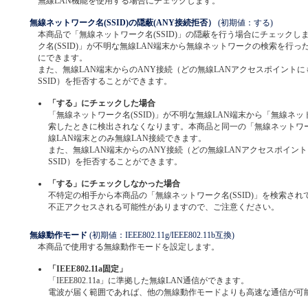
無線LAN機能を使用する場合にチェックします。
無線ネットワーク名(SSID)の隠蔽(ANY接続拒否）
(初期値：する)
本商品で「無線ネットワーク名(SSID)」の隠蔽を行う場合にチェックし
ク名(SSID)」が不明な無線LAN端末から無線ネットワークの検索を行
にできます。
また、無線LAN端末からのANY接続（どの無線LANアクセスポイント
SSID）を拒否することができます。
「する」にチェックした場合
「無線ネットワーク名(SSID)」が不明な無線LAN端末から「無線ネット
索したときに検出されなくなります。本商品と同一の「無線ネットワーク
線LAN端末とのみ無線LAN接続できます。
また、無線LAN端末からのANY接続（どの無線LANアクセスポイン
SSID）を拒否することができます。
「する」にチェックしなかった場合
不特定の相手から本商品の「無線ネットワーク名(SSID)」を検索され
不正アクセスされる可能性がありますので、ご注意ください。
無線動作モード
(初期値：IEEE802.11g/IEEE802.11b互換)
本商品で使用する無線動作モードを設定します。
「IEEE802.11a固定」
「IEEE802.11a」に準拠した無線LAN通信ができます。
電波が届く範囲であれば、他の無線動作モードよりも高速な通信が可