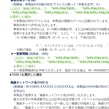
事前共有キー(PSK)
（初期値：本商品WAN側のMACアドレス12桁＋Z（半角大文字）※）
(上記の「無線の暗号化」で、
「WPA-PSK(TKIP)」、「WPA-PSK(AES)」
「WPA2-PSK(TKIP)」、「WPA2-PSK(AES)」、「WPA-PSK/WPA2-PSK(TK
を選択した場合)
※本商品のMACアドレスは、本商品の側面のラベルに記載されています
事前共有キー(PSK)を入力します。
事前共有キー(PSK)には、8～63桁の英数記号、または64桁以内の16進
使用できる文字は下記の通りです。 ただし「＊」のみの使用はできませ
・8～63桁の場合
：英数記号（0～9、a～z、A～Z、下表の記号）
※「
」 (バックスラッシュ)は、パソコンによっては、「
・64桁の場合
：16進数（0～9、a～f、A～F）
キー更新間隔
(初期値：1800)
(上記の「無線の暗号化」で、
「WPA-PSK(TKIP)」、「WPA-PSK(AES
「WPA2-PSK(TKIP)」、「WPA2-PSK(AES)」、「WPA-PSK/WPA2-PSK(
を選択した場合)
キー更新間隔(秒)を半角で入力します。指定できる値は、60～86400(秒)
■ SSID-2を選択した場合
無線ネットワーク名(SSID-2)
(初期値：RVS340SE-XXXXXX-2 (XXXXXXは、本商品のWAN側の
文字))※)
本商品で使用する「無線ネットワーク名(SSID)」を入力します。
最大32文字の半角英数字および記号が設定可能です（スペースのみは設
「無線ネットワーク名(SSID)」が一致しない無線LAN端末とは、無線L
逆に、「無線ネットワーク名(SSID)」が一致する無線LAN端末とは通