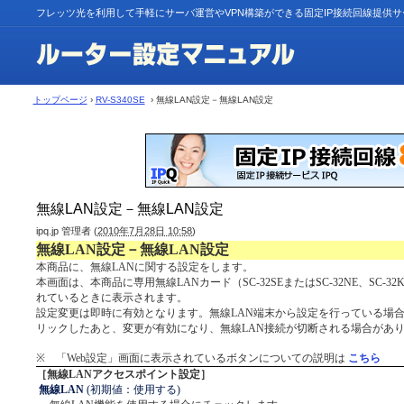
フレッツ光を利用して手軽にサーバ運営やVPN構築ができる固定IP接続回線提供
トップページ
›
RV-S340SE
› 無線LAN設定－無線LAN設定
無線LAN設定－無線LAN設定
ipq.jp 管理者
(
2010年7月28日 10:58
)
無線LAN設定－無線LAN設定
本商品に、無線LANに関する設定をします。
本画面は、本商品に専用無線LANカード（SC-32SEまたはSC-32NE、SC-32K
れているときに表示されます。
設定変更は即時に有効となります。無線LAN端末から設定を行っている場合
リックしたあと、変更が有効になり、無線LAN接続が切断される場合があ
※ 「Web設定」画面に表示されているボタンについての説明は
こちら
［無線LANアクセスポイント設定］
無線LAN
(初期値：使用する)