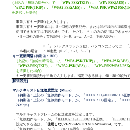
(上記の「無線の暗号化」で、
「WPA-PSK(TKIP)」、「WPA-PSK(AES)」
「WPA2-PSK(TKIP)」、「WPA2-PSK(AES)」、「WPA-PSK/WPA2-PSK(TK
を選択した場合)
事前共有キー(PSK)を入力します。
事前共有キー(PSK)には、8～63桁の英数記号、または64桁以内の16進
使用できる文字は下記の通りです。 ただし「＊」のみの使用はできませ
・8～63桁の場合
：英数記号（0～9、a～z、A～Z、下表の記号）
※「
」 (バックスラッシュ)は、パソコンによっては、「
・64桁の場合
：16進数（0～9、a～f、A～F）
キー更新間隔
(初期値：1800)
(上記の「無線の暗号化」で、
「WPA-PSK(TKIP)」、「WPA-PSK(AES
「WPA2-PSK(TKIP)」、「WPA2-PSK(AES)」、「WPA-PSK/WPA2-PSK(
を選択した場合)
キー更新間隔(秒)を半角で入力します。指定できる値は、60～86400(秒)
[拡張設定]
マルチキャスト伝送速度固定（Mbps）
（初期値：上記の「無線動作モード」が、「IEEE802.11g/IEEE802.11b
（初期値：上記の「無線動作モード」が、「IEEE802.11g固定」、「IEEE8
24Mbps）
マルチキャストフレームの伝送速度を設定します。
・
「無線動作モード」が、「IEEE802.11g/IEEE802.11b互換」、「IEEE802
設定できる値は、「
使用しない/1/2/5.5/6/9/11/12/18/24/36/48/54
」です。
・
「無線動作モード」が「IEEE802.11a固定」の場合