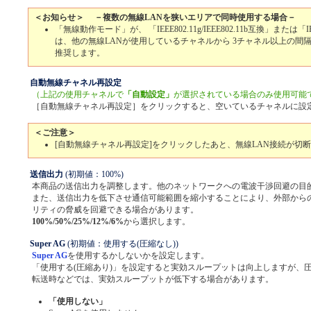
＜お知らせ＞ －複数の無線LANを狭いエリアで同時使用する場合－
「無線動作モード」が、 「IEEE802.11g/IEEE802.11b互換」または「I
は、他の無線LANが使用しているチャネルから 3チャネル以上の間
推奨します。
自動無線チャネル再設定
（上記の使用チャネルで
「自動設定」
が選択されている場合のみ使用可能
［自動無線チャネル再設定］をクリックすると、空いているチャネルに設
＜ご注意＞
[自動無線チャネル再設定]をクリックしたあと、無線LAN接続が切
送信出力
(初期値：100%)
本商品の送信出力を調整します。他のネットワークへの電波干渉回避の目
また、送信出力を低下させ通信可能範囲を縮小することにより、外部から
リティの脅威を回避できる場合があります。
100%/50%/25%/12%/6%
から選択します。
Super AG
(初期値：使用する(圧縮なし))
Super AG
を使用するかしないかを設定します。
「使用する(圧縮あり)」を設定すると実効スループットは向上しますが、
転送時などでは、実効スループットが低下する場合があります。
「使用しない」