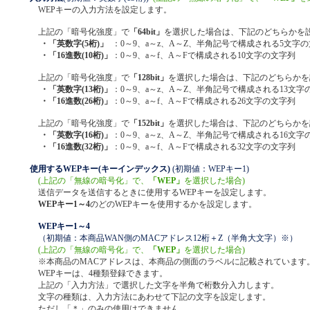
WEPキーの入力方法を設定します。
上記の「暗号化強度」で
「64bit」
を選択した場合は、下記のどちらかを
・「英数字(5桁)」
：0～9、a～z、A～Z、半角記号で構成される5文字
・「16進数(10桁)」
：0～9、a～f、A～Fで構成される10文字の文字列
上記の「暗号化強度」で
「128bit」
を選択した場合は、下記のどちらかを
・「英数字(13桁)」
：0～9、a～z、A～Z、半角記号で構成される13文字
・「16進数(26桁)」
：0～9、a～f、A～Fで構成される26文字の文字列
上記の「暗号化強度」で
「152bit」
を選択した場合は、下記のどちらかを
・「英数字(16桁)」
：0～9、a～z、A～Z、半角記号で構成される16文字
・「16進数(32桁)」
：0～9、a～f、A～Fで構成される32文字の文字列
使用するWEPキー(キーインデックス)
(初期値：WEPキー1)
(上記の「無線の暗号化」で、
「WEP」
を選択した場合)
送信データを送信するときに使用するWEPキーを設定します。
WEPキー1～4
のどのWEPキーを使用するかを設定します。
WEPキー1～4
（初期値：本商品WAN側のMACアドレス12桁＋Z（半角大文字）※）
(上記の「無線の暗号化」で、
「WEP」
を選択した場合)
※本商品のMACアドレスは、本商品の側面のラベルに記載されています
WEPキーは、4種類登録できます。
上記の「入力方法」で選択した文字を半角で桁数分入力します。
文字の種類は、入力方法にあわせて下記の文字を設定します。
ただし「＊」のみの使用はできません。