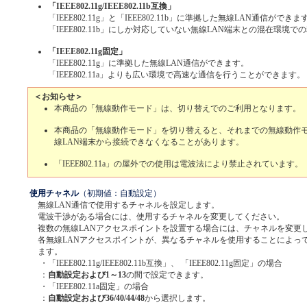
「IEEE802.11g/IEEE802.11b互換」
「IEEE802.11g」と「IEEE802.11b」に準拠した無線LAN通信ができま
「IEEE802.11b」にしか対応していない無線LAN端末との混在環境
「IEEE802.11g固定」
「IEEE802.11g」に準拠した無線LAN通信ができます。
「IEEE802.11a」よりも広い環境で高速な通信を行うことができます。
＜お知らせ＞
本商品の「無線動作モード」は、切り替えでのご利用となります。
本商品の「無線動作モード」を切り替えると、それまでの無線動作
線LAN端末から接続できなくなることがあります。
「IEEE802.11a」の屋外での使用は電波法により禁止されています。
使用チャネル
（初期値：自動設定）
無線LAN通信で使用するチャネルを設定します。
電波干渉がある場合には、使用するチャネルを変更してください。
複数の無線LANアクセスポイントを設置する場合には、チャネルを変更
各無線LANアクセスポイントが、異なるチャネルを使用することによっ
ます。
・「IEEE802.11g/IEEE802.11b互換」、 「IEEE802.11g固定」の場合
：
自動設定および1～13
の間で設定できます。
・「IEEE802.11a固定」の場合
：
自動設定および36/40/44/48
から選択します。