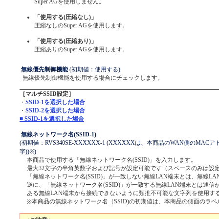
Super AGを使用しません。
「使用する(圧縮なし)」
圧縮なしのSuper AGを使用します。
「使用する(圧縮あり)」
圧縮ありのSuper AGを使用します。
無線優先制御機能
(初期値：使用する)
無線優先制御機能を使用する場合にチェックします。
［マルチSSID設定］
・
SSID-1を選択した場合
・
SSID-2を選択した場合
■ SSID-1を選択した場合
無線ネットワーク名(SSID-1)
(初期値：RVS340SE-XXXXXX-1 (XXXXXXは、本商品のWAN側のMA
字))※)
本商品で使用する「無線ネットワーク名(SSID)」を入力します。
最大32文字の半角英数字および記号が設定可能です（スペースのみは設
「無線ネットワーク名(SSID)」が一致しない無線LAN端末とは、無線L
逆に、「無線ネットワーク名(SSID)」が一致する無線LAN端末とは通
ある無線LAN端末から接続できないように類推不可能な文字列を使用す
本商品の無線ネットワーク名（SSID)の初期値は、本商品の側面のラ
※