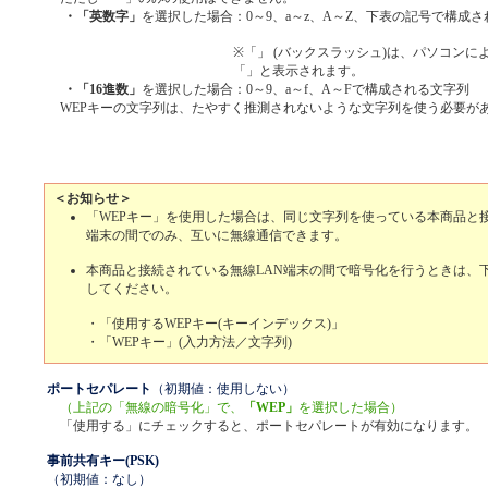
・「英数字」
を選択した場合
：0～9、a～z、A～Z、下表の記号で構成
※「
」 (バックスラッシュ)は、パソコンに
「
」と表示されます。
・「16進数」
を選択した場合
：0～9、a～f、A～Fで構成される文字列
WEPキーの文字列は、たやすく推測されないような文字列を使う必要が
＜お知らせ＞
「WEPキー」を使用した場合は、同じ文字列を使っている本商品と接
端末の間でのみ、互いに無線通信できます。
本商品と接続されている無線LAN端末の間で暗号化を行うときは、
してください。
・「使用するWEPキー(キーインデックス)」
・「WEPキー」(入力方法／文字列)
ポートセパレート
（初期値：使用しない）
（上記の「無線の暗号化」で、
「WEP」
を選択した場合）
「使用する」にチェックすると、ポートセパレートが有効になります。
事前共有キー(PSK)
（初期値：なし）