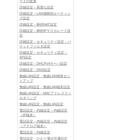
ードの変更
詳細設定－高度な設定
詳細設定－LAN側静的ルーティン
グ設定
詳細設定－静的NAT設定
詳細設定－静的IPマスカレード設
定
詳細設定－セキュリティ設定－パ
ケットフィルタ設定
詳細設定－セキュリティ設定－
SPI設定
詳細設定－DHCPv4サーバ設定
詳細設定－DNS設定
無線LAN設定－無線LAN簡単セッ
トアップ
無線LAN設定－無線LAN端末設定
無線LAN設定－MACアドレスフィ
ルタリング
無線LAN設定－無線LAN設定
電話設定－内線設定－内線設定
（IP端末）
電話設定－内線設定－内線設定
（アナログ端末）
電話設定－内線設定
電話設定－ひかり電話共通設定