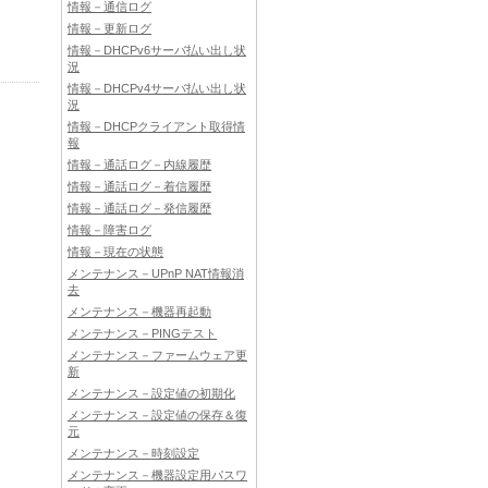
情報－通信ログ
情報－更新ログ
情報－DHCPv6サーバ払い出し状
況
情報－DHCPv4サーバ払い出し状
況
情報－DHCPクライアント取得情
報
情報－通話ログ－内線履歴
情報－通話ログ－着信履歴
情報－通話ログ－発信履歴
情報－障害ログ
情報－現在の状態
メンテナンス－UPnP NAT情報消
去
メンテナンス－機器再起動
メンテナンス－PINGテスト
メンテナンス－ファームウェア更
新
メンテナンス－設定値の初期化
メンテナンス－設定値の保存＆復
元
メンテナンス－時刻設定
メンテナンス－機器設定用パスワ