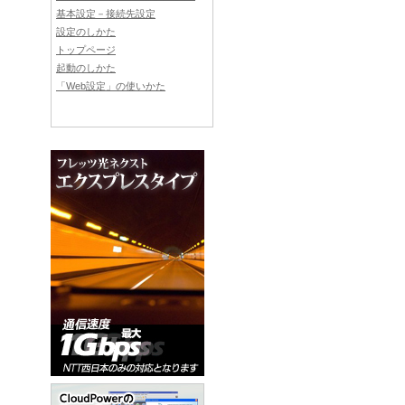
基本設定－接続先設定
設定のしかた
トップページ
起動のしかた
「Web設定」の使いかた