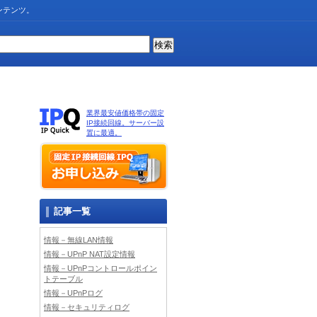
ンテンツ。
業界最安値価格帯の固定
IP接続回線。サーバー設
置に最適。
記事一覧
情報－無線LAN情報
情報－UPnP NAT設定情報
情報－UPnPコントロールポイン
トテーブル
情報－UPnPログ
情報－セキュリティログ