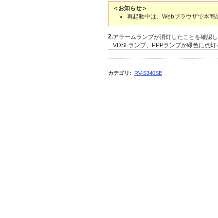
＜お知らせ＞
再起動中は、Webブラウザで本商
2.
アラームランプが消灯したことを確認し
VDSLランプ、PPPランプが緑色に
カテゴリ
:
RV-S340SE