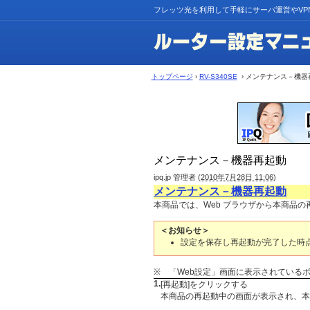
フレッツ光を利用して手軽にサーバ運営やVP
トップページ
›
RV-S340SE
› メンテナンス－機器
メンテナンス－機器再起動
ipq.jp 管理者
(
2010年7月28日 11:06
)
メンテナンス－機器再起動
本商品では、Web ブラウザから本商品
＜お知らせ＞
設定を保存し再起動が完了した時
※ 「Web設定」画面に表示されている
1.
[再起動]をクリックする
本商品の再起動中の画面が表示され、本